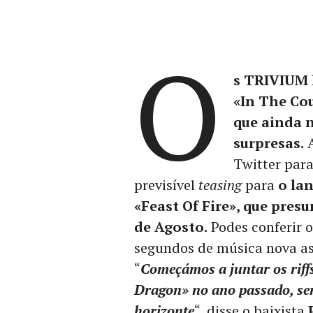
O
s TRIVIUM 
«In The Cou
que ainda 
surpresas.
A
Twitter par
previsível
teasing
para
o la
«Feast Of Fire», que pre
de Agosto.
Podes conferir o
segundos de música nova as
“
Começámos a juntar os riffs
Dragon» no ano passado, s
horizonte
“, disse o baixista