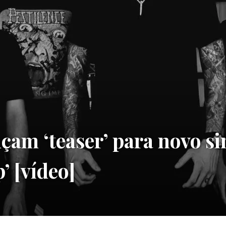
am ‘teaser’ para novo si
p’ [vídeo]