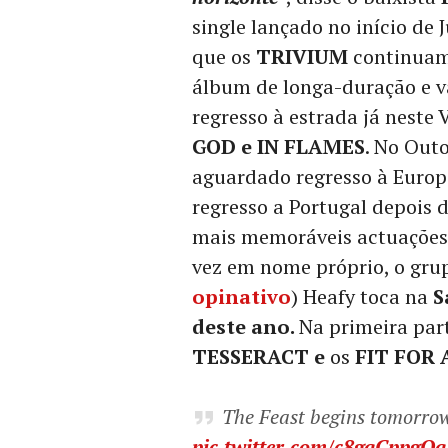
single lançado no início de 
que os
TRIVIUM
continuam 
álbum de longa-duração e 
regresso à estrada já neste
GOD e IN FLAMES
. No Out
aguardado regresso à Europa
regresso a Portugal depois 
mais memoráveis actuações
vez em nome próprio, o grup
opinativo
) Heafy toca na
S
deste ano.
Na primeira par
TESSERACT e
os
FIT FOR
The Feast begins tomorro
pic.twitter.com/c8gqCppgQq