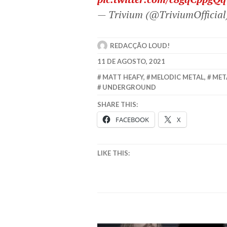
— Trivium (@TriviumOfficia
REDACÇÃO LOUD!
11 DE AGOSTO, 2021
MATT HEAFY
,
MELODIC METAL
,
MET
UNDERGROUND
SHARE THIS:
FACEBOOK
X
LIKE THIS: