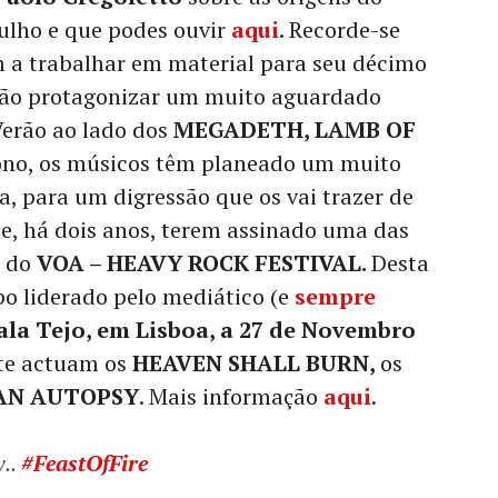
Julho e que podes ouvir
aqui
. Recorde-se
a trabalhar em material para seu décimo
vão protagonizar um muito aguardado
 Verão ao lado dos
MEGADETH, LAMB OF
ono, os músicos têm planeado um muito
, para um digressão que os vai trazer de
de, há dois anos, terem assinado uma das
 do
VOA – HEAVY ROCK FESTIVAL.
Desta
o liderado pelo mediático (e
sempre
ala Tejo, em Lisboa, a 27 de Novembro
te actuam os
HEAVEN SHALL BURN,
os
 AN AUTOPSY
. Mais informação
aqui
.
w..
#FeastOfFire