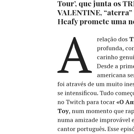
Tour’, que junta os 
VALENTINE, “aterra” 
Heafy promete uma n
A
relação dos
T
profunda, co
carinho genuí
Desde a prime
americana sen
foi através de um muito ine
se intensificou. Tudo come
no Twitch para tocar
«O Am
Toy
, num momento que rapi
numa amizade improvável en
cantor português. Esse epis