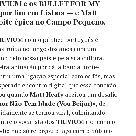
TRIVIUM e os BULLET FOR MY
por fim em Lisboa — e Matt
oite épica no Campo Pequeno.
RIVIUM
com o público português é
nstruída ao longo dos anos com um
no pelo nosso país e pela sua cultura.
ira actuação por cá, a banda norte-
tiu uma ligação especial com os fãs, mas
sperado encontro digital que essa conexão
çou quando
Matt Heafy
aceitou um desafio
or Não Tem Idade (Vou Beijar)»
, de
damente se tornou viral, culminando
tre o vocalista dos
TRIVIUM
e o icónico
ódio não só reforçou o laço com o público