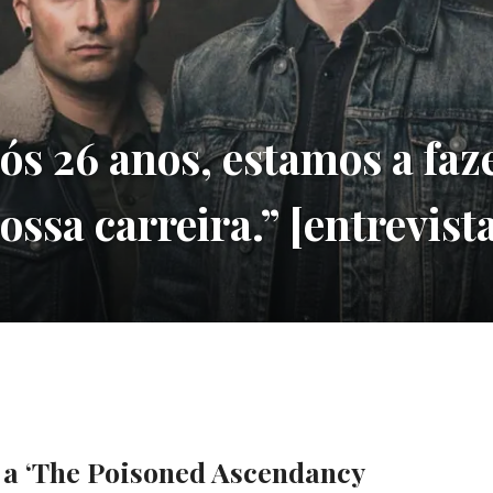
s 26 anos, estamos a faz
ossa carreira.” [entrevist
, a ‘The Poisoned Ascendancy