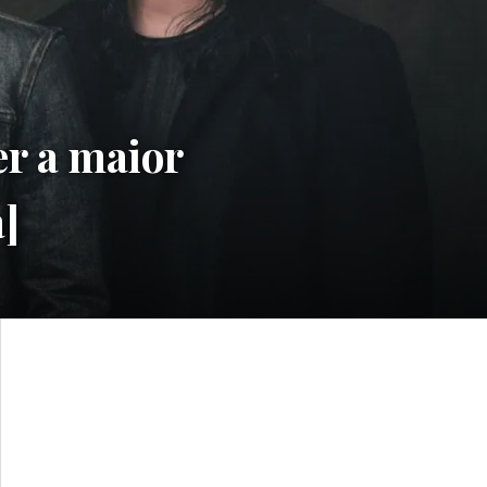
er a maior
a]