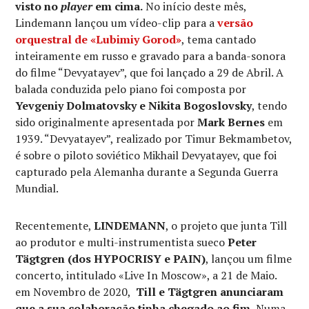
visto no
player
em cima.
No início deste mês,
Lindemann lançou um vídeo-clip para a
versão
orquestral de
«Lubimiy Gorod»
, tema cantado
inteiramente em russo e gravado para a banda-sonora
do filme “Devyatayev”, que foi lançado a 29 de Abril. A
balada conduzida pelo piano foi composta por
Yevgeniy Dolmatovsky e Nikita Bogoslovsky
, tendo
sido originalmente apresentada por
Mark Bernes
em
1939. “Devyatayev”, realizado por Timur Bekmambetov,
é sobre o piloto soviético Mikhail Devyatayev, que foi
capturado pela Alemanha durante a Segunda Guerra
Mundial.
Recentemente,
LINDEMANN
, o projeto que junta Till
ao produtor e multi-instrumentista sueco
Peter
Tägtgren (dos HYPOCRISY e PAIN)
, lançou um filme
concerto, intitulado «Live In Moscow», a 21 de Maio.
em Novembro de 2020,
Till e Tägtgren anunciaram
que a sua colaboração tinha chegado ao fim.
Numa