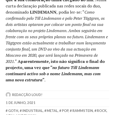
curta declaração publicada nas redes socais do duo,
denominado
LINDEMANN
, podia ler-se: “
Como
confirmado pelo Till Lindemann e pelo Peter Tägtgren, os
dois artistas optaram por colocar um ponto final na sua
colaboração no projeto Lindemann. Ambos seguirão em
frente com os seus próprios planos no futuro. Lindemann e
Tägtgren estão actualmente a trabalhar num lançamento
conjunto final, um DVD ao vivo da sua actuação em
Moscovo em 2020, que será lançado na Primavera de
2021.
“
Aparentemente, isto não significa o final do
projecto, uma vez que “
no futuro Till Lindemann
continuará activo sob o nome Lindemann, mas com
uma nova estrutura
“
.
REDACÇÃO LOUD!
1 DE JUNHO, 2021
GOTH
,
INDUSTRIAL
,
METAL
,
POP
,
RAMMSTEIN
,
ROCK
,