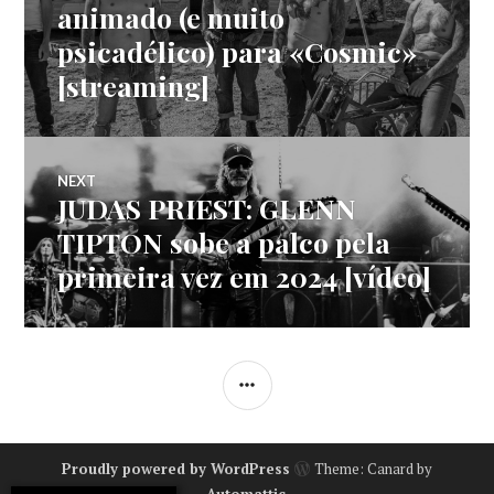
animado (e muito
artigos
psicadélico) para «Cosmic»
[streaming]
NEXT
JUDAS PRIEST: GLENN
Next
post:
TIPTON sobe a palco pela
primeira vez em 2024 [vídeo]
SIDEBAR
Proudly powered by WordPress
Theme: Canard by
Automattic
.