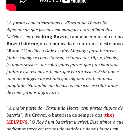
“
A forma como abordámos o «Tarantula Heart» foi
diferente do que fizemos em qualquer outro álbum dos
Melvins
”, explica
King Buzzo
, também conhecido como
Buzz Osborne
,no comunicado de imprensa deste novo
álbum. “
Convidei o Dale e o Roy Mayorga para tocarem
juntos comigo e com o Steven, criámos uns riffs e, depois,
fiz umas sessões, descobri quais partes que funcionariam
juntas e escrevi novos temas que encaixassem. Esta não é
uma abordagem de estúdio que alguma vez tenhamos
adoptado. Normalmente temos as músicas escritas antes
de começarmos a gravar!
”.
“
A maior parte do «Tarantula Heart» tem partes duplas de
bateria
“, diz Crover, o baterista de sempre dos
(the)
MELVINS
. “
O Roy é um baterista incrível. Discutimos o que
podíamos fazer em termos de padrões e depois íamos em