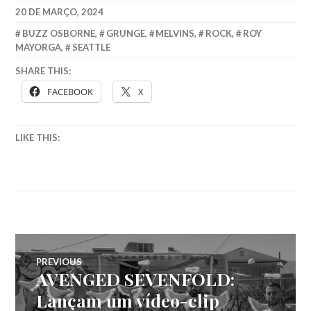
20 DE MARÇO, 2024
BUZZ OSBORNE
,
GRUNGE
,
MELVINS
,
ROCK
,
ROY
MAYORGA
,
SEATTLE
SHARE THIS:
FACEBOOK
X
LIKE THIS:
Navegação
PREVIOUS
AVENGED SEVENFOLD:
Previous
de
post:
Lançam um vídeo-clip