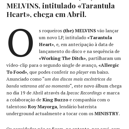
MELVINS, intitulado «Tarantula
Heart», chega em Abril.
O
s roqueiros
(the) MELVINS
vão lançar
um novo LP, intitulado
«Tarantula
Heart»
, e, em antecipação à data de
lançamento do disco e na sequência de
«Working The Ditch»
, partilharam um
vídeo-clip para o segundo single de avanço,
«Allergic
To Food»
, que podes conferir no
player
em baixo.
Anunciado como “
um dos discos mais excêntricos da
banda veterana até ao momento
“, este novo álbum chega
no dia 19 de Abril através da
Ipecac Recordings
e marca
a colaboração de
King Buzzo
e companhia com o
talentoso
Roy Mayorga
, lendário baterista
underground actualmente a tocar com os
MINISTRY
.
Os convidados não se ficam, no entanto, por aqui, com