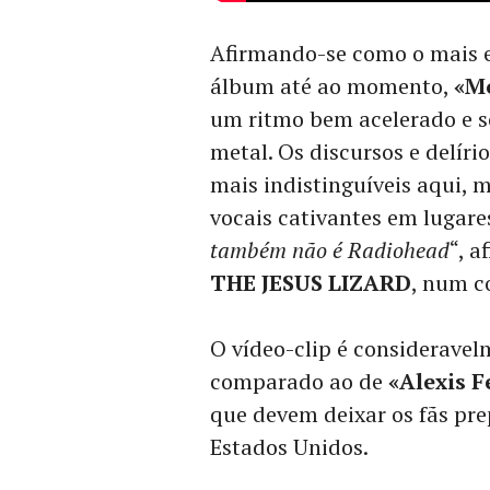
Afirmando-se como o mais es
álbum até ao momento,
«M
um ritmo bem acelerado e s
metal. Os discursos e delíri
mais indistinguíveis aqui, 
vocais cativantes em lugare
também não é Radiohead
“, a
THE JESUS LIZARD
, num c
O vídeo-clip é considerave
comparado ao de
«Alexis F
que devem deixar os fãs pr
Estados Unidos.