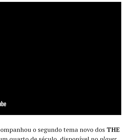
ompanhou o segundo tema novo dos
THE
m quarto de século, disponível no
player