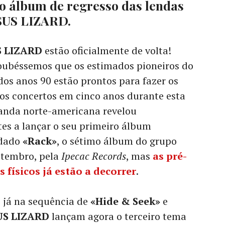
 álbum de regresso das lendas
ESUS LIZARD.
S LIZARD
estão oficialmente de volta!
oubéssemos que os estimados pioneiros do
os anos 90 estão prontos para fazer os
os concertos em cinco anos durante esta
anda norte-americana revelou
es a lançar o seu primeiro álbum
idado
«Rack»
, o sétimo álbum do grupo
etembro, pela
Ipecac Records
, mas
as pré-
físicos já estão a decorrer
.
 já na sequência de
«Hide & Seek»
e
US LIZARD
lançam agora o terceiro tema