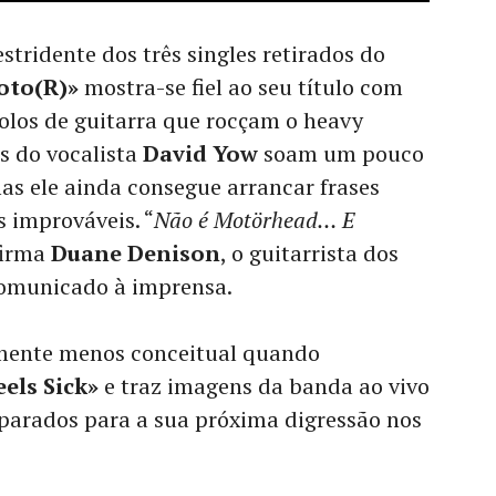
tridente dos três singles retirados do
oto(R)»
mostra-se fiel ao seu título com
olos de guitarra que rocçam o heavy
os do vocalista
David Yow
soam um pouco
mas ele ainda consegue arrancar frases
s improváveis. “
Não é Motörhead… E
firma
Duane Denison
, o guitarrista dos
omunicado à imprensa.
lmente menos conceitual quando
eels Sick»
e traz imagens da banda ao vivo
eparados para a sua próxima digressão nos