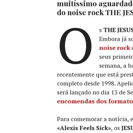
muitíssimo aguardado
do noise rock THE J
O
s
THE JESU
Embora já s
noise rock
d
seus primeir
semana, a b
recentemente que está prest
completo desde 1998. Apel
será lançado no dia 13 de S
encomendas dos formatos 
Para comemorar a notícia, e
«Alexis Feels Sick»
, os
JES