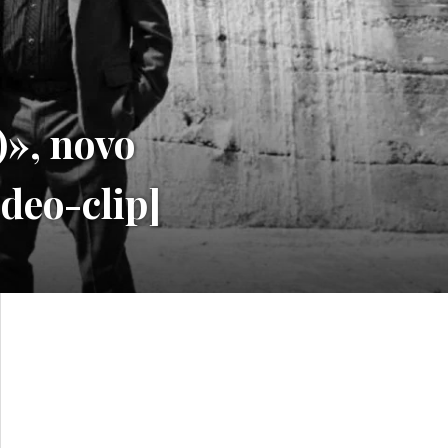
», novo
deo-clip]