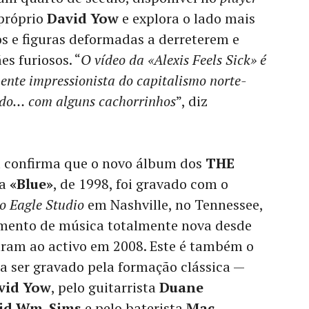
 próprio
David Yow
e explora o lado mais
s e figuras deformadas a derreterem e
es furiosos. “
O vídeo da «Alexis Feels Sick» é
ente impressionista do capitalismo norte-
do… com alguns cachorrinhos
”, diz
 confirma que o novo álbum dos
THE
 a
«Blue»
, de 1998, foi gravado com o
o Eagle Studio
em Nashville, no Tennessee,
amento de música totalmente nova desde
aram ao activo em 2008. Este é também o
a ser gravado pela formação clássica —
vid Yow
, pelo guitarrista
Duane
id Wm. Sims
e pelo baterista
Mac