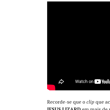
Recorde-se que o
clip
que ac
JESUS LIZARD
em mais de u