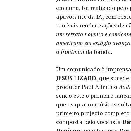
em cima, foi realizado pelo
apavorante da IA, com rosto
terríveis renderizações de cã
um retrato nojento e comicam
americano em estágio avança
o
frontman
da banda.
Um comunicado à imprensa
JESUS LIZARD
, que sucede
produtor Paul Allen no
Audi
sendo este o primeiro lanç
que os quatro músicos volt
primeiro projecto completo 
composta pelo vocalista
Da
Denison
, pelo baixista
Dav