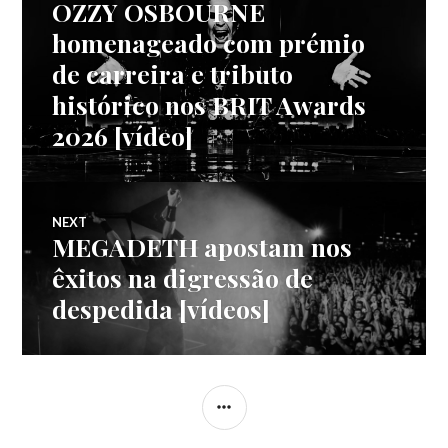
OZZY OSBOURNE
Previous
de
post:
homenageado com prémio
de carreira e tributo
artigos
histórico nos BRIT Awards
2026 [vídeo]
NEXT
MEGADETH apostam nos
Next
post:
êxitos na digressão de
despedida [vídeos]
SIDEBAR