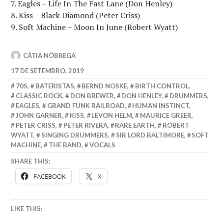
Eagles – Life In The Fast Lane (Don Henley)
Kiss – Black Diamond (Peter Criss)
Soft Machine – Moon In June (Robert Wyatt)
CÁTIA NÓBREGA
17 DE SETEMBRO, 2019
70S
,
BATERISTAS
,
BERND NOSKE
,
BIRTH CONTROL
,
CLASSIC ROCK
,
DON BREWER
,
DON HENLEY
,
DRUMMERS
,
EAGLES
,
GRAND FUNK RAILROAD
,
HUMAN INSTINCT
,
JOHN GARNER
,
KISS
,
LEVON HELM
,
MAURICE GREER
,
PETER CRISS
,
PETER RIVERA
,
RARE EARTH
,
ROBERT
WYATT
,
SINGING DRUMMERS
,
SIR LORD BALTIMORE
,
SOFT
MACHINE
,
THE BAND
,
VOCALS
SHARE THIS:
FACEBOOK
X
LIKE THIS: