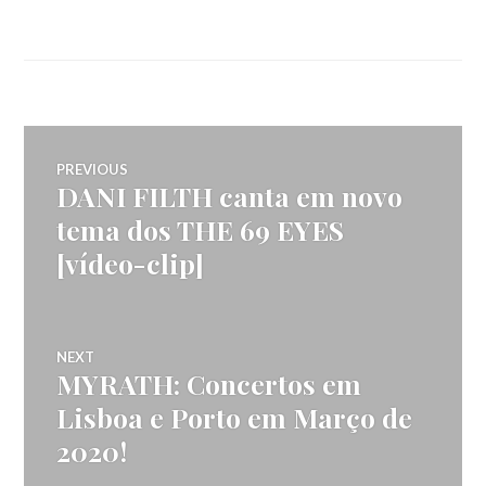
Navegação
PREVIOUS
DANI FILTH canta em novo
Previous
de
post:
tema dos THE 69 EYES
[vídeo-clip]
artigos
NEXT
MYRATH: Concertos em
Next
post:
Lisboa e Porto em Março de
2020!