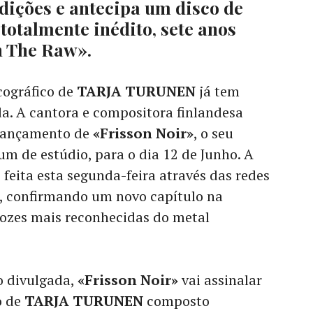
ições e antecipa um disco de
totalmente inédito, sete anos
n The Raw».
cográfico de
TARJA TURUNEN
já tem
a. A cantora e compositora finlandesa
lançamento de
«Frisson Noir»
, o seu
m de estúdio, para o dia 12 de Junho. A
i feita esta segunda-feira através das redes
, confirmando um novo capítulo na
vozes mais reconhecidas do metal
o divulgada,
«Frisson Noir»
vai assinalar
o de
TARJA TURUNEN
composto