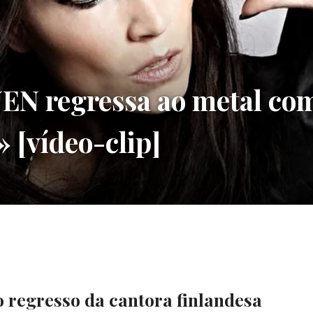
N regressa ao metal com
» [vídeo-clip]
 regresso da cantora finlandesa