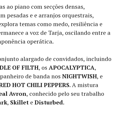
as ao piano com secções densas,
m pesadas e e arranjos orquestrais,
explora temas como medo, resiliência e
rmanece a voz de Tarja, oscilando entre a
imponência operática.
junto alargado de convidados, incluindo
DLE OF FILTH
, os
APOCALYPTICA
,
mpanheiro de banda nos
NIGHTWISH
, e
RED HOT CHILI PEPPERS
. A mistura
eal Avron
, conhecido pelo seu trabalho
ark
,
Skillet
e
Disturbed
.