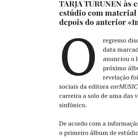
TARJA TURUNEN às ed
estúdio com material 
depois do anterior «I
O
regresso dis
data marcad
anunciou o 
próximo álbu
revelação fo
sociais da editora
earMUSIC
carreira a solo de uma das 
sinfónico.
De acordo com a informaçã
o primeiro álbum de estúdi