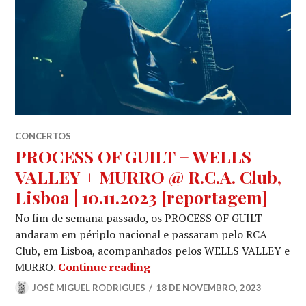
CONCERTOS
PROCESS OF GUILT + WELLS
VALLEY + MURRO @ R.C.A. Club,
Lisboa | 10.11.2023 [reportagem]
No fim de semana passado, os PROCESS OF GUILT
andaram em périplo nacional e passaram pelo RCA
Club, em Lisboa, acompanhados pelos WELLS VALLEY e
PROCESS OF GUILT + WELLS V
MURRO.
Continue reading
JOSÉ MIGUEL RODRIGUES
18 DE NOVEMBRO, 2023