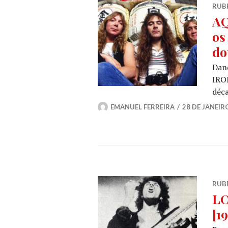
RUB
AQ
os
do
Dand
IRO
déca
EMANUEL FERREIRA
28 DE JANEIR
RUB
LO
[1