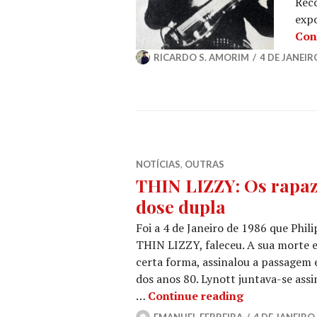
Reco
expo
Con
RICARDO S. AMORIM
4 DE JANEIR
NOTÍCIAS
,
OUTRAS
THIN LIZZY: Os rapaz
dose dupla
Foi a 4 de Janeiro de 1986 que Phili
THIN LIZZY, faleceu. A sua morte en
certa forma, assinalou a passagem 
dos anos 80. Lynott juntava-se assi
THIN LIZZY: 
…
Continue reading
EMANUEL FERREIRA
4 DE JANEIRO