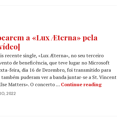
ocarem a «Lux Æterna» pela
vídeo]
 recente single, «Lux Æterna», no seu terceiro
ento de beneficência, que teve lugar no Microsoft
xta-feira, dia 16 de Dezembro, foi transmitido para
s também puderam ver a banda juntar-se a St. Vincent
Vê os METALLI
Else Matters». O concerto …
Continue reading
RO, 2022