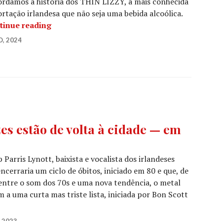
rdamos a história dos THIN LIZZY, a mais conhecida
rtação irlandesa que não seja uma bebida alcoólica.
LOUD! CLASSICS: THIN LIZZY [1969–1983]
tinue reading
O, 2024
es estão de volta à cidade — em
p Parris Lynott, baixista e vocalista dos irlandeses
cerraria um ciclo de óbitos, iniciado em 80 e que, de
entre o som dos 70s e uma nova tendência, o metal
m a uma curta mas triste lista, iniciada por Bon Scott
Os rapazes estão de volta à cidade — em dose dupla
, 2023