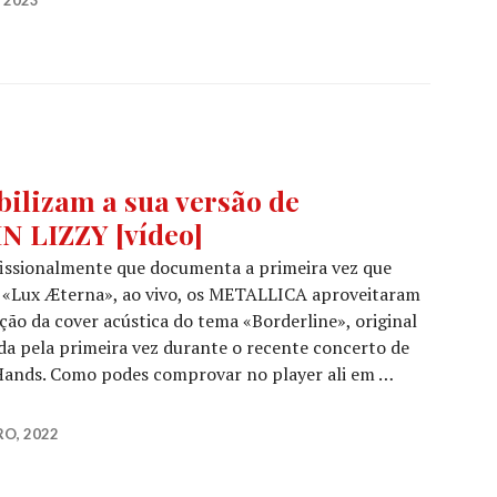
ilizam a sua versão de
IN LIZZY [vídeo]
fissionalmente que documenta a primeira vez que
, «Lux Æterna», ao vivo, os METALLICA aproveitaram
ção da cover acústica do tema «Borderline», original
da pela primeira vez durante o recente concerto de
 Hands. Como podes comprovar no player ali em …
ponibilizam a sua versão de «Borderline», dos THIN LIZ
RO, 2022