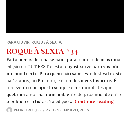
PARA OUVIR
,
ROQUE À SEXTA
ROQUE À SEXTA #34
Falta menos de uma semana para o início de mais uma
edição do OUT.FEST e esta playlist serve para vos pôr
no mood certo. Para quem não sabe, este festival existe
há 15 anos, no Barreiro, e é um dos meus favoritos. É
um evento que aposta sempre em sonoridades que
quebram a norma, num ambiente de proximidade entre
ROQUE
o publico e artistas. Na edição …
Continue reading
PEDRO ROQUE
27 DE SETEMBRO, 2019