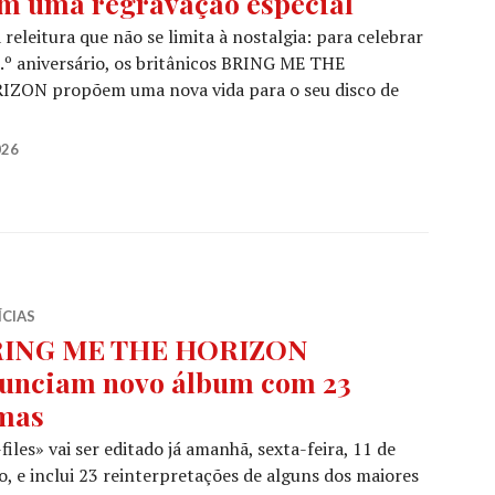
m uma regravação especial
releitura que não se limita à nostalgia: para celebrar
.º aniversário, os britânicos BRING ME THE
IZON propõem uma nova vida para o seu disco de
E THE HORIZON revisitam «Count Your Blessings» com u
026
ÍCIAS
ING ME THE HORIZON
unciam novo álbum com 23
mas
files» vai ser editado já amanhã, sexta-feira, 11 de
o, e inclui 23 reinterpretações de alguns dos maiores