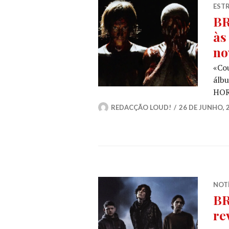
ESTR
BR
às
no
«Cou
álbu
HOR
REDACÇÃO LOUD!
26 DE JUNHO, 
NOT
BR
re