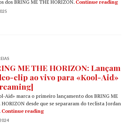
BRING M
tos dos BRING ME THE HORIZON.
Continue reading
2025
EIAS
ING ME THE HORIZON: Lançam
deo-clip ao vivo para «Kool-Aid»
treaming]
ol-Aid» marca o primeiro lançamento dos BRING ME
 HORIZON desde que se separaram do teclista Jordan
BRING ME THE HORIZON: Lançam vídeo-c
.
Continue reading
2024