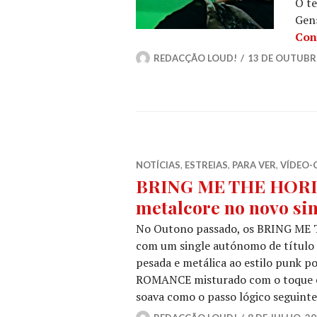
O t
Gen
Con
REDACÇÃO LOUD!
13 DE OUTUBR
NOTÍCIAS
,
ESTREIAS
,
PARA VER
,
VÍDEO-
BRING ME THE HORIZO
metalcore no novo si
No Outono passado, os BRING ME 
com um single autónomo de título
pesada e metálica ao estilo punk
ROMANCE misturado com o toque e
soava como o passo lógico seguin