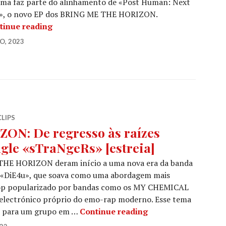
ema faz parte do alinhamento de «Post Human: Next
», o novo EP dos BRING ME THE HORIZON.
BRING ME THE HORIZON: Revelam um single 
tinue reading
O, 2023
CLIPS
N: De regresso às raízes
ngle «sTraNgeRs» [estreia]
THE HORIZON deram início a uma nova era da banda
 «DiE4u», que soava como uma abordagem mais
 pop popularizado por bandas como os MY CHEMICAL
lectrónico próprio do emo-rap moderno. Esse tema
BRING ME THE HORIZ
te para um grupo em …
Continue reading