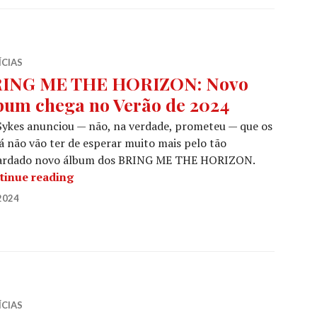
ÍCIAS
ING ME THE HORIZON: Novo
bum chega no Verão de 2024
Sykes anunciou — não, na verdade, prometeu — que os
já não vão ter de esperar muito mais pelo tão
ardado novo álbum dos BRING ME THE HORIZON.
BRING ME THE HORIZON: Novo álbum chega
tinue reading
2024
ÍCIAS