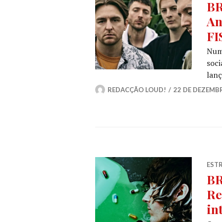
BR
An
FI
Num
soc
lanç
REDACÇÃO LOUD!
22 DE DEZEMB
ESTR
BR
Re
in