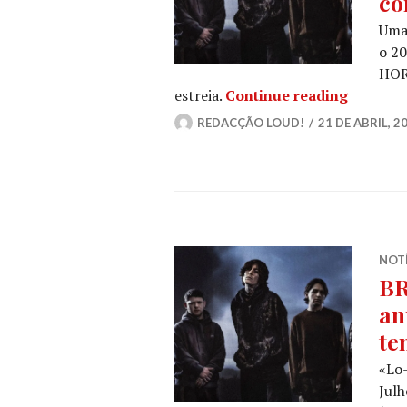
co
Uma 
o 20
HOR
BRING M
estreia.
Continue reading
REDACÇÃO LOUD!
21 DE ABRIL, 2
NOT
BR
an
te
«Lo-
Julh