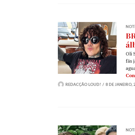
NOT
BR
ál
Oli 
fãs 
agu
Con
REDACÇÃO LOUD!
8 DE JANEIRO, 
NOT