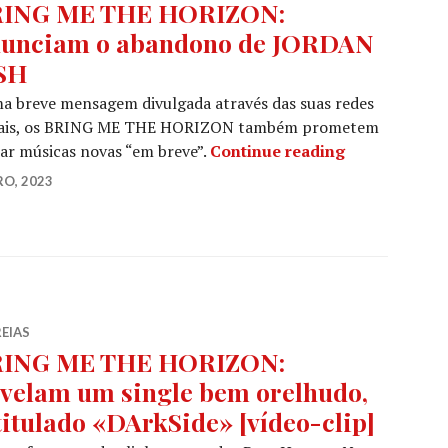
ING ME THE HORIZON:
unciam o abandono de JORDAN
SH
a breve mensagem divulgada através das suas redes
iais, os BRING ME THE HORIZON também prometem
BRING ME TH
ar músicas novas “em breve”.
Continue reading
RO, 2023
EIAS
ING ME THE HORIZON:
velam um single bem orelhudo,
titulado «DArkSide» [vídeo-clip]