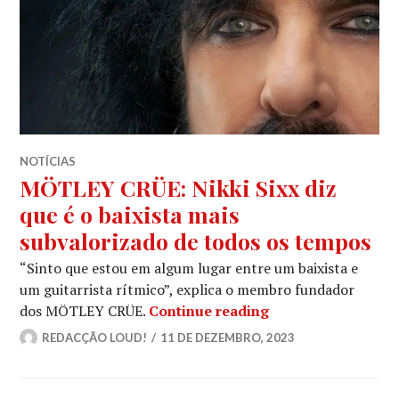
NOTÍCIAS
MÖTLEY CRÜE: Nikki Sixx diz
que é o baixista mais
subvalorizado de todos os tempos
“Sinto que estou em algum lugar entre um baixista e
um guitarrista rítmico”, explica o membro fundador
MÖTLEY CRÜE: Nikk
dos MÖTLEY CRÜE.
Continue reading
REDACÇÃO LOUD!
11 DE DEZEMBRO, 2023