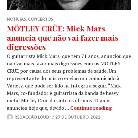
NOTÍCIAS
,
CONCERTOS
MÖTLEY CRÜE: Mick Mars
anuncia que não vai fazer mais
digressões
O guitarrista Mick Mars, que tem 71 anos, anunciou que
não vai mais fazer mais digressões com os MÖTLEY
CRÜE por causa dos seus problemas de saúde. Um
representante do músico enviou um comunicado à
Variety, que pode ser lido na íntegra a seguir. “Mick
Mars, co-fundador e guitarrista da banda de heavy
metal Mötley Crüe durante os últimos 41 anos,
MÖTLEY CRÜ
anunciou hoje que, devido …
Continue reading
REDACÇÃO LOUD!
27 DE OUTUBRO, 2022