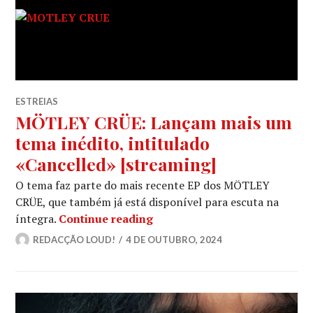
ESTREIAS
MÖTLEY CRÜE: Lançam mais um
tema inédito, intitulado
«Cancelled» [streaming]
O tema faz parte do mais recente EP dos MÖTLEY
CRÜE, que também já está disponível para escuta na
MÖTLEY CRÜE: Lançam mais um
íntegra.
Continue reading
REDACÇÃO LOUD!
4 DE OUTUBRO, 2024