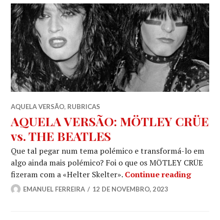
AQUELA VERSÃO
,
RUBRICAS
AQUELA VERSÃO: MÖTLEY CRÜE
vs. THE BEATLES
Que tal pegar num tema polémico e transformá-lo em
algo ainda mais polémico? Foi o que os MÖTLEY CRÜE
AQUELA
fizeram com a «Helter Skelter».
Continue reading
EMANUEL FERREIRA
12 DE NOVEMBRO, 2023