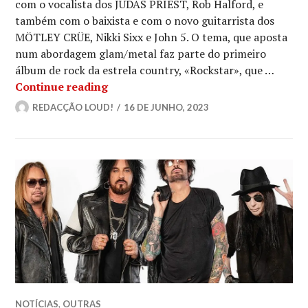
com o vocalista dos JUDAS PRIEST, Rob Halford, e
também com o baixista e com o novo guitarrista dos
MÖTLEY CRÜE, Nikki Sixx e John 5. O tema, que aposta
num abordagem glam/metal faz parte do primeiro
álbum de rock da estrela country, «Rockstar», que …
Ouve o dueto da DOLLY PARTON com 
Continue reading
REDACÇÃO LOUD!
16 DE JUNHO, 2023
NOTÍCIAS
,
OUTRAS