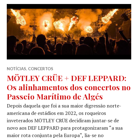
NOTÍCIAS
,
CONCERTOS
MÖTLEY CRÜE + DEF LEPPARD:
Os alinhamentos dos concertos no
Passeio Marítimo de Algés
Depois daquela que foi a sua maior digressão norte-
americana de estádios em 2022, os roqueiros
inveterados MÖTLEY CRÜE decidiram juntar-se de
novo aos DEF LEPPARD para protagonizaram “a sua
maior rota conjunta pela Europa“, lia-se no