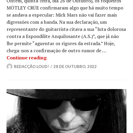
Ontem, quinta-feira, dia 26 de Outubro), os roqueiros
MÖTLEY CRÜE confirmaram algo que há muito tempo
se andava a especular: Mick Mars não vai fazer mais
digressões com a banda. Na sua declaração, um
representante do guitarrista citava a sua “luta dolorosa
contra a Espondilite Anquilosante (A.S.)”, que já não
lhe permite “aguentar os rigores da estrada.” Hoje,
chega-nos a confirmação de outro rumor de …
MÖTLEY CRÜE: Oficializam JOHN 5 co
Continue reading
REDACÇÃO LOUD!
28 DE OUTUBRO, 2022