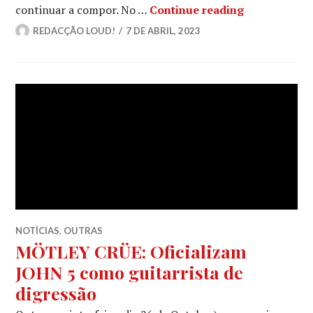
MICK MARS p
continuar a compor. No …
Continue reading
REDACÇÃO LOUD!
7 DE ABRIL, 2023
NOTÍCIAS
,
OUTRAS
MÖTLEY CRÜE: Oficializam
JOHN 5 como guitarrista de
digressão