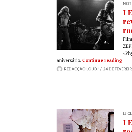
NOT
LE
re
ro
Fil
ZEP
«Phy
LED 
aniversário.
Continue reading
REDACÇÃO LOUD!
24 DE FEVEREIR
L! C
LE
ro