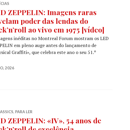
ÍCIAS
D ZEPPELIN: Imagens raras
velam poder das lendas do
ck’n’roll ao vivo em 1975 [vídeo]
magens inéditas no Montreal Forum mostram os LED
PELIN em pleno auge antes do lançamento de
sical Graffiti», que celebra este ano o seu 51.º
ZEPPELIN: Imagens raras revelam poder das lendas do roc
O, 2026
LASSICS
,
PARA LER
D ZEPPELIN: «IV», 54 anos de
ck’n’roll de excelência