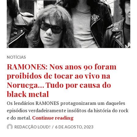
NOTÍCIAS
RAMONES: Nos anos 90 foram
proibidos de tocar ao vivo na
Noruega… Tudo por causa do
black metal
Os lendários RAMONES protagonizaram um daqueles
episódios verdadeiramente insólitos da história do rock
RAMONES: Nos anos 90 for
e do metal.
Continue reading
REDACÇÃO LOUD!
6 DE AGOSTO, 2023