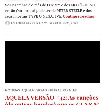
Se Dezembro é o mês de LEMMY e dos MOTÖRHEAD,
então Outubro só pode ser de PETER STEELE e dos
AQUEL
seus imortais TYPE O NEGATIVE.
Continue reading
EMANUEL FERREIRA
21 DE OUTUBRO, 2023
NOTÍCIAS
,
AQUELA VERSÃO
,
OUTRAS
,
PARA LER
AQUELA VERSÃO #42: As canções
(de outras bandas) que os GUNS N’