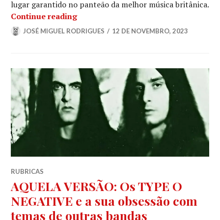
lugar garantido no panteão da melhor música britânica.
HAWKWIND: Ácido, nudez e pesadelos 
Continue reading
JOSÉ MIGUEL RODRIGUES
12 DE NOVEMBRO, 2023
RUBRICAS
AQUELA VERSÃO: Os TYPE O
NEGATIVE e a sua obsessão com
temas de outras bandas