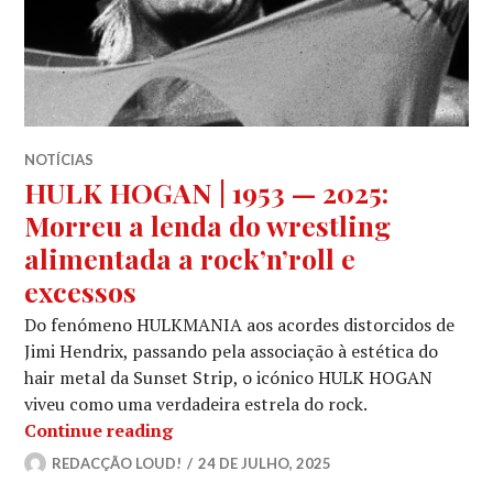
NOTÍCIAS
HULK HOGAN | 1953 — 2025:
Morreu a lenda do wrestling
alimentada a rock’n’roll e
excessos
Do fenómeno HULKMANIA aos acordes distorcidos de
Jimi Hendrix, passando pela associação à estética do
hair metal da Sunset Strip, o icónico HULK HOGAN
viveu como uma verdadeira estrela do rock.
HULK HOGAN | 1953 — 2025: Morreu a 
Continue reading
REDACÇÃO LOUD!
24 DE JULHO, 2025