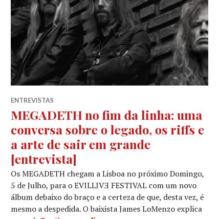
ENTREVISTAS
MEGADETH no fim da linha: uma
conversa sobre o legado, os riffs e
a arte de sair em grande
[entrevista]
Os MEGADETH chegam a Lisboa no próximo Domingo,
5 de Julho, para o EVILLIVƎ FESTIVAL com um novo
álbum debaixo do braço e a certeza de que, desta vez, é
mesmo a despedida. O baixista James LoMenzo explica