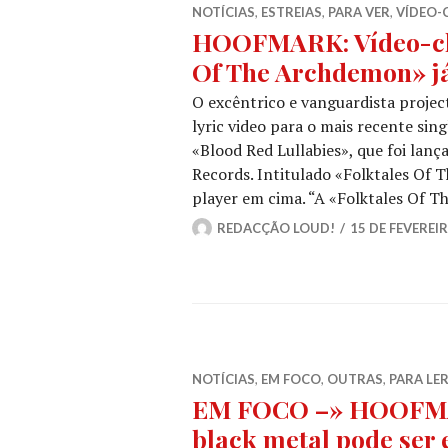
NOTÍCIAS
,
ESTREIAS
,
PARA VER
,
VÍDEO-
HOOFMARK: Vídeo-cli
Of The Archdemon» já 
O excêntrico e vanguardista proj
lyric video para o mais recente sin
«Blood Red Lullabies», que foi lanç
Records. Intitulado «Folktales Of 
player em cima. “A «Folktales Of 
REDACÇÃO LOUD!
15 DE FEVEREIR
NOTÍCIAS
,
EM FOCO
,
OUTRAS
,
PARA LE
EM FOCO –» HOOFMAR
black metal pode ser