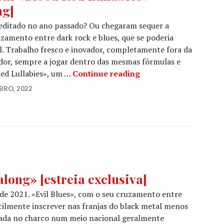
ng]
 editado no ano passado? Ou chegaram sequer a
uzamento entre dark rock e blues, que se poderia
l. Trabalho fresco e inovador, completamente fora da
dor, sempre a jogar dentro das mesmas fórmulas e
EM FOCO –» HOOFMARK 
Red Lullabies», um …
Continue reading
BRO, 2022
ng» [estreia exclusiva]
 de 2021. «Evil Blues», com o seu cruzamento entre
acilmente inscrever nas franjas do black metal menos
ada no charco num meio nacional geralmente