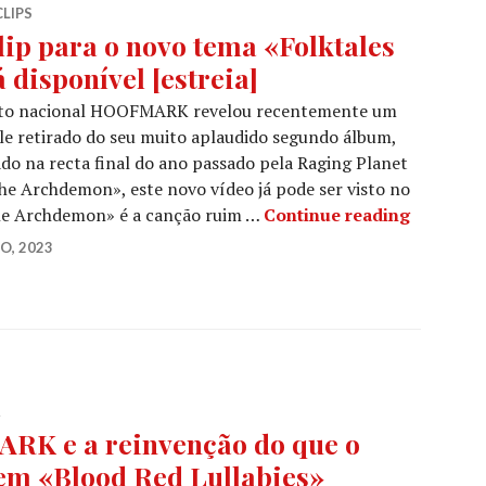
CLIPS
p para o novo tema «Folktales
disponível [estreia]
ecto nacional HOOFMARK revelou recentemente um
gle retirado do seu muito aplaudido segundo álbum,
ado na recta final do ano passado pela Raging Planet
The Archdemon», este novo vídeo já pode ser visto no
HOOFMARK
The Archdemon» é a canção ruim …
Continue reading
O, 2023
R
K e a reinvenção do que o
 em «Blood Red Lullabies»