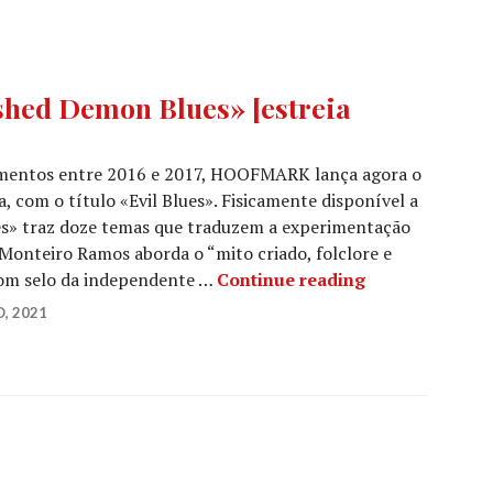
ed Demon Blues» [estreia
amentos entre 2016 e 2017, HOOFMARK lança agora o
a, com o título «Evil Blues». Fisicamente disponível a
lues» traz doze temas que traduzem a experimentação
Monteiro Ramos aborda o “mito criado, folclore e
HOOFMARK: «An
com selo da independente …
Continue reading
O, 2021