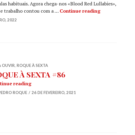
ulas habituais. Agora chega-nos «Blood Red Lullabies»,
HOOFMARK: «A 
ste trabalho contou com a …
Continue reading
RO, 2022
A OUVIR
,
ROQUE À SEXTA
QUE À SEXTA #86
ROQUE À SEXTA #86
tinue reading
PEDRO ROQUE
26 DE FEVEREIRO, 2021