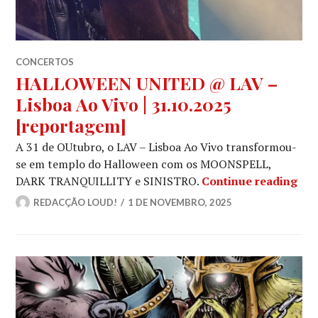
CONCERTOS
HALLOWEEN UNITED @ LAV –
Lisboa Ao Vivo | 31.10.2025
[reportagem]
A 31 de OUtubro, o LAV – Lisboa Ao Vivo transformou-
se em templo do Halloween com os MOONSPELL,
HAL
DARK TRANQUILLITY e SINISTRO.
Continue reading
REDACÇÃO LOUD!
1 DE NOVEMBRO, 2025