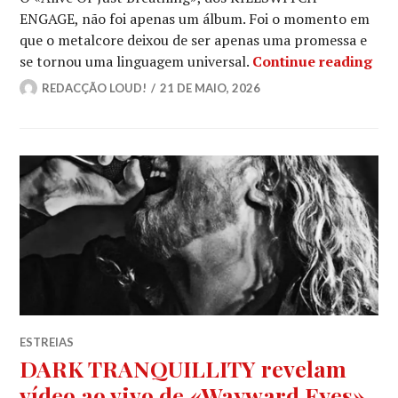
ENGAGE, não foi apenas um álbum. Foi o momento em
que o metalcore deixou de ser apenas uma promessa e
KIL
se tornou uma linguagem universal.
Continue reading
REDACÇÃO LOUD!
21 DE MAIO, 2026
ESTREIAS
DARK TRANQUILLITY revelam
vídeo ao vivo de «Wayward Eyes»