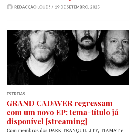
REDACÇÃO LOUD!
19 DE SETEMBRO, 2025
ESTREIAS
GRAND CADAVER regressam
com um novo EP; tema-título já
disponível [streaming]
Com membros dos DARK TRANQUILLITY, TIAMAT e