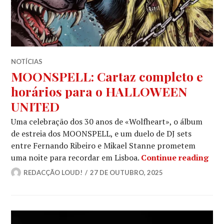
NOTÍCIAS
MOONSPELL: Cartaz completo e
horários para o HALLOWEEN
UNITED
Uma celebração dos 30 anos de «Wolfheart», o álbum
de estreia dos MOONSPELL, e um duelo de DJ sets
entre Fernando Ribeiro e Mikael Stanne prometem
MOO
uma noite para recordar em Lisboa.
Continue reading
REDACÇÃO LOUD!
27 DE OUTUBRO, 2025