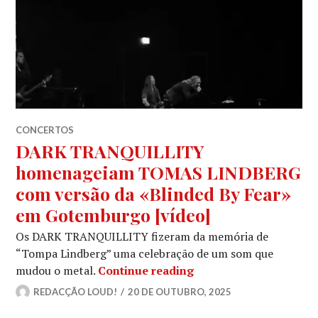
CONCERTOS
DARK TRANQUILLITY
homenageiam TOMAS LINDBERG
com versão da «Blinded By Fear»
em Gotemburgo [vídeo]
Os DARK TRANQUILLITY fizeram da memória de
“Tompa Lindberg” uma celebração de um som que
DARK TRANQUILLITY h
mudou o metal.
Continue reading
REDACÇÃO LOUD!
20 DE OUTUBRO, 2025