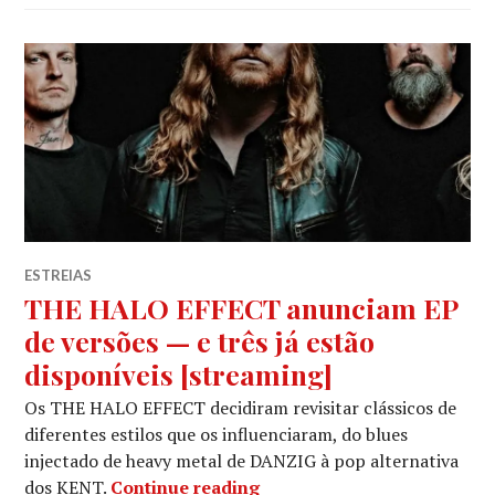
ESTREIAS
THE HALO EFFECT anunciam EP
de versões — e três já estão
disponíveis [streaming]
Os THE HALO EFFECT decidiram revisitar clássicos de
diferentes estilos que os influenciaram, do blues
injectado de heavy metal de DANZIG à pop alternativa
THE HALO EFFECT anunciam 
dos KENT.
Continue reading