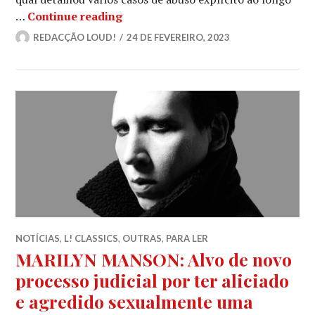
MARILYN MANSON: Acusadora diz qu
…
Continue reading
REDACÇÃO LOUD!
24 DE FEVEREIRO, 2023
NOTÍCIAS
,
L! CLASSICS
,
OUTRAS
,
PARA LER
MARILYN MANSON: Alvo de novo
processo judicial por ter aliciado
e agredido sexualmente uma