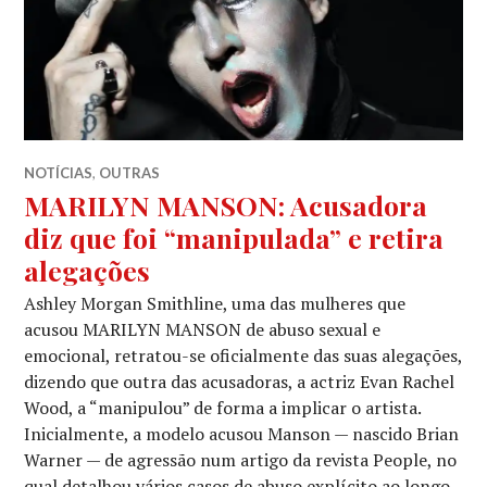
NOTÍCIAS
,
OUTRAS
MARILYN MANSON: Acusadora
diz que foi “manipulada” e retira
alegações
Ashley Morgan Smithline, uma das mulheres que
acusou MARILYN MANSON de abuso sexual e
emocional, retratou-se oficialmente das suas alegações,
dizendo que outra das acusadoras, a actriz Evan Rachel
Wood, a “manipulou” de forma a implicar o artista.
Inicialmente, a modelo acusou Manson — nascido Brian
Warner — de agressão num artigo da revista People, no
qual detalhou vários casos de abuso explícito ao longo