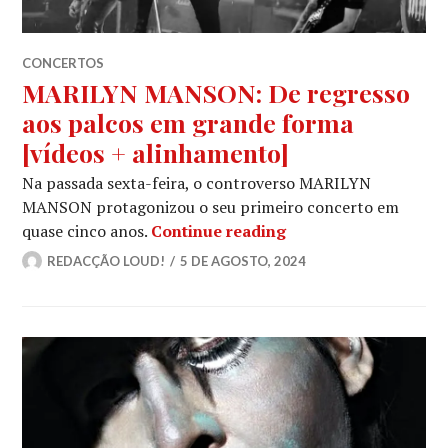
CONCERTOS
MARILYN MANSON: De regresso
aos palcos em grande forma
[vídeos + alinhamento]
Na passada sexta-feira, o controverso MARILYN
MANSON protagonizou o seu primeiro concerto em
MARILYN MANSON: De
quase cinco anos.
Continue reading
REDACÇÃO LOUD!
5 DE AGOSTO, 2024