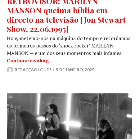
RETROVISOR: MARILYN
MANSON queima bíblia em
directo na televisão [Jon Stewart
Show, 22.06.1995]
Hoje, metemo-nos na máquina do tempo e recordamos
os primeiros passos do ‘shock rocker’ MARILYN
MANSON — e um dos seus momentos mais infames.
RETROVISOR: MARILYN MANSON queima 
Continue reading
REDACÇÃO LOUD!
5 DE JANEIRO, 2025