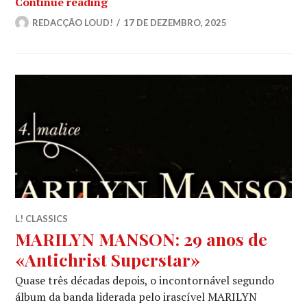
MARILYN MANSON: Tribunal de Los A
Continue reading
REDACÇÃO LOUD!
17 DE DEZEMBRO, 2025
L! CLASSICS
MARILYN MANSON: 29 anos de
«Antichrist Superstar»
Quase três décadas depois, o incontornável segundo
álbum da banda liderada pelo irascível MARILYN