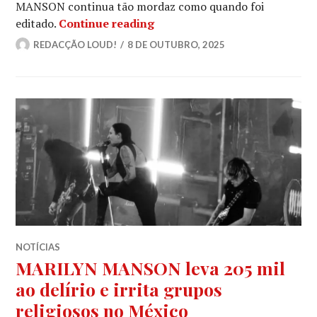
MANSON continua tão mordaz como quando foi
MARILYN MANSON: 29 anos de
editado.
Continue reading
REDACÇÃO LOUD!
8 DE OUTUBRO, 2025
NOTÍCIAS
MARILYN MANSON leva 205 mil
ao delírio e irrita grupos
religiosos no México