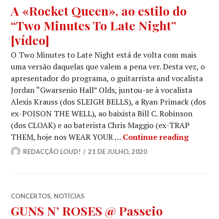
A «Rocket Queen», ao estilo do
“Two Minutes To Late Night”
[vídeo]
O Two Minutes to Late Night está de volta com mais
uma versão daquelas que valem a pena ver. Desta vez, o
apresentador do programa, o guitarrista and vocalista
Jordan “Gwarsenio Hall” Olds, juntou-se à vocalista
Alexis Krauss (dos SLEIGH BELLS), a Ryan Primack (dos
ex-POISON THE WELL), ao baixista Bill C. Robinson
(dos CLOAK) e ao baterista Chris Maggio (ex-TRAP
A «Rock
THEM, hoje nos WEAR YOUR …
Continue reading
REDACÇÃO LOUD!
21 DE JULHO, 2020
CONCERTOS
,
NOTÍCIAS
GUNS N’ ROSES @ Passeio