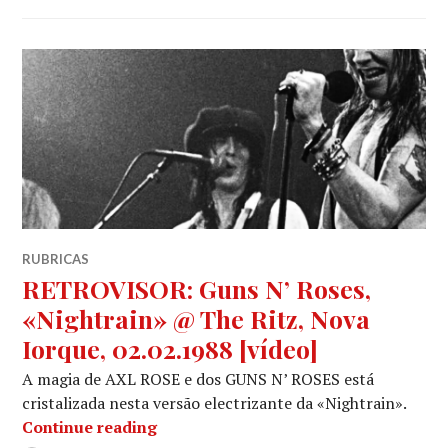
RUBRICAS
RETROVISOR: Guns N’ Roses,
«Nightrain» @ The Ritz, Nova
Iorque, 02.02.1988 [vídeo]
A magia de AXL ROSE e dos GUNS N’ ROSES está
cristalizada nesta versão electrizante da «Nightrain».
RETROVISOR: Guns N’ Roses, «Nightra
Continue reading