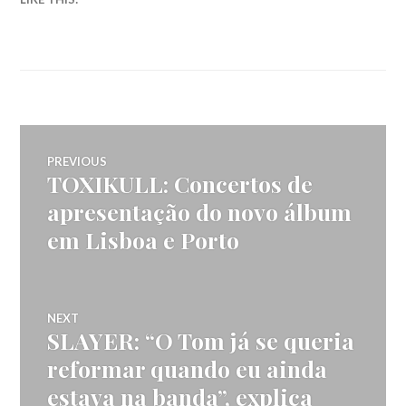
Navegação
PREVIOUS
TOXIKULL: Concertos de
Previous
de
post:
apresentação do novo álbum
em Lisboa e Porto
artigos
NEXT
SLAYER: “O Tom já se queria
Next
post:
reformar quando eu ainda
estava na banda”, explica