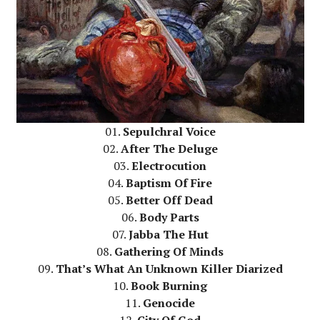
01.
Sepulchral Voice
02.
After The Deluge
03.
Electrocution
04.
Baptism Of Fire
05.
Better Off Dead
06.
Body Parts
07.
Jabba The Hut
08.
Gathering Of Minds
09.
That’s What An Unknown Killer Diarized
10.
Book Burning
11.
Genocide
12.
City Of God