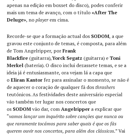
apenas na edição em boxset do disco), podes conferir
mais um tema de avanço, com o título
«After The
Deluge»
, no
player
em cima.
Recorde-se que a formação actual dos
SODOM
, a que
gravou este conjunto de temas, é composta, para além
de Tom Angelripper, por
Frank
Blackfire
(guitarra),
Yorck Segatz
(guitarra) e
Toni
Merkel
(bateria). O disco inclui dezassete temas, e se a
ideia já é entusiasmante, ora vejam lá a capa que
o
Eliran Kantor
fez para assinalar o momento, se não é
de aquecer o coração de qualquer fã dos
thrashers
teutónicos. As festividades deste aniversário especial
vão também ter lugar nos concertos que
os
SODOM
vão dar, com
Angelripper
a explicar que
“
vamos lançar um inquérito sobre canções que nunca ou
que raramente tocámos para saber quais é que os fãs
querem ouvir nos concertos, para além dos clássicos.
” Vai