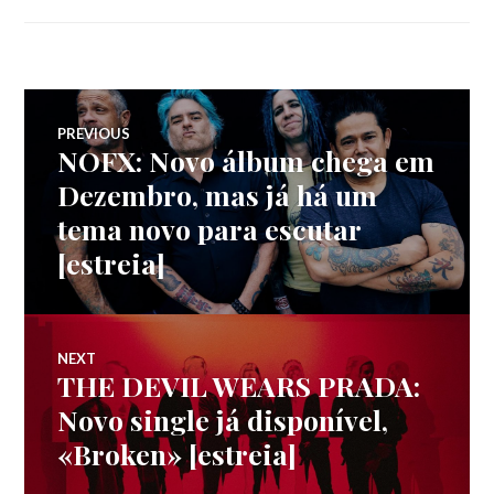
Navegação
PREVIOUS
NOFX: Novo álbum chega em
Previous
de
post:
Dezembro, mas já há um
tema novo para escutar
artigos
[estreia]
NEXT
THE DEVIL WEARS PRADA:
Next
post:
Novo single já disponível,
«Broken» [estreia]