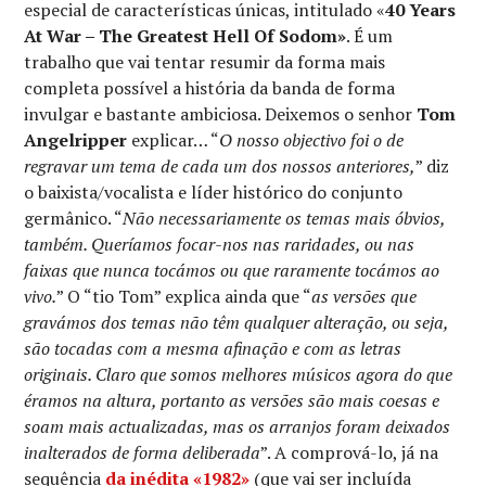
especial de características únicas, intitulado «
40 Years
At War – The Greatest Hell Of Sodom»
. É um
trabalho que vai tentar resumir da forma mais
completa possível a história da banda de forma
invulgar e bastante ambiciosa. Deixemos o senhor
Tom
Angelripper
explicar… “
O nosso objectivo foi o de
regravar um tema de cada um dos nossos anteriores,
” diz
o baixista/vocalista e líder histórico do conjunto
germânico. “
Não necessariamente os temas mais óbvios,
também. Queríamos focar-nos nas raridades, ou nas
faixas que nunca tocámos ou que raramente tocámos ao
vivo.
” O “tio Tom” explica ainda que “
as versões que
gravámos dos temas não têm qualquer alteração, ou seja,
são tocadas com a mesma afinação e com as letras
originais. Claro que somos melhores músicos agora do que
éramos na altura, portanto as versões são mais coesas e
soam mais actualizadas, mas os arranjos foram deixados
inalterados de forma deliberada
”. A comprová-lo, já na
sequência
da inédita
«1982»
(que vai ser incluída