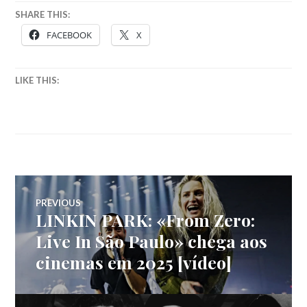
SHARE THIS:
FACEBOOK
X
LIKE THIS:
Navegação
PREVIOUS
LINKIN PARK: «From Zero:
Previous
de
post:
Live In São Paulo» chega aos
cinemas em 2025 [vídeo]
artigos