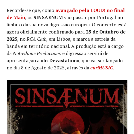
Recorde-se que, como
avançado pela LOUD! no final
de Maio
, os
SINSAENUM
vão passar por Portugal no
âmbito da sua nova digressão europeia. O concerto está
agora oficialmente confirmado para
25 de Outubro de
2025
, no
RCA Club
, em Lisboa, e marca a estreia da
banda em território nacional. A produção está a cargo
da
Notredame Productions
e digressão servirá de
apresentação a
«In Devastation»
, que vai ser lançado
no dia 8 de Agosto de 2025, através da
earMUSIC
.