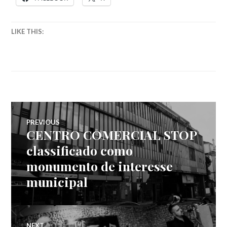
LIKE THIS:
Navegação
PREVIOUS
CENTRO COMERCIAL STOP
Previous
de
post:
classificado como
monumento de interesse
artigos
municipal
NEXT