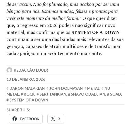
de ser assim. Não foi planeado, mas acabou por ser uma
bênção para nós. Estamos unidos, felizes e prontos para
viver este momento da melhor forma.”
O que quer dizer
que, o regresso em 2026 poderá não significar novo
material, mas confirma que os
SYSTEM OF A DOWN
continuam a ser uma das bandas mais relevantes da sua
geração, capazes de atrair multidões e de transformar
cada aparição num acontecimento marcante.
REDACÇÃO LOUD!
13 DE JANEIRO, 2026
DARON MALAKIAN
,
JOHN DOLMAYAN
,
METAL
,
NU
METAL
,
ROCK
,
SERJ TANKIAN
,
SHAVO ODADJIAN
,
SOAD
,
SYSTEM OF A DOWN
SHARE THIS:
FACEBOOK
X