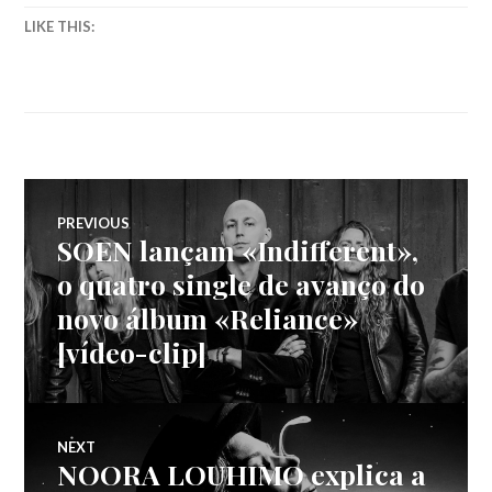
LIKE THIS:
Navegação
PREVIOUS
SOEN lançam «Indifferent»,
Previous
de
post:
o quatro single de avanço do
novo álbum «Reliance»
artigos
[vídeo-clip]
NEXT
NOORA LOUHIMO explica a
Next