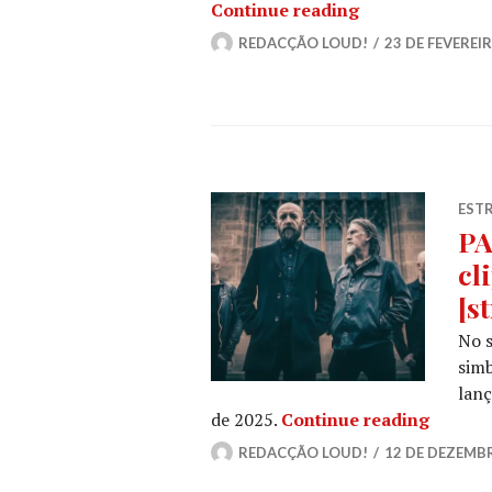
PARADISE LOST
Continue reading
REDACÇÃO LOUD!
23 DE FEVEREIR
ESTR
PA
cl
[s
No 
sim
lanç
PARADIS
de 2025.
Continue reading
REDACÇÃO LOUD!
12 DE DEZEMB