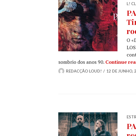
L! C
PA
Ti
ro
O «
LOST
cont
sombrio dos anos 90.
Continue re
REDACÇÃO LOUD!
12 DE JUNHO, 
ESTR
PA
re