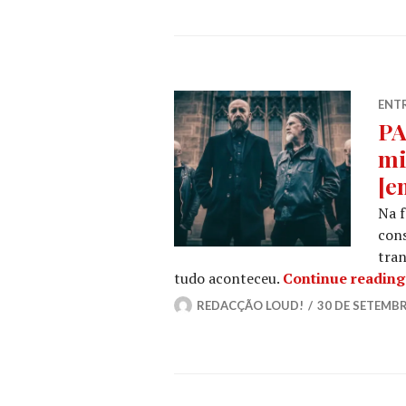
ENT
PA
mi
[e
Na f
cons
tra
tudo aconteceu.
Continue reading
REDACÇÃO LOUD!
30 DE SETEMBR