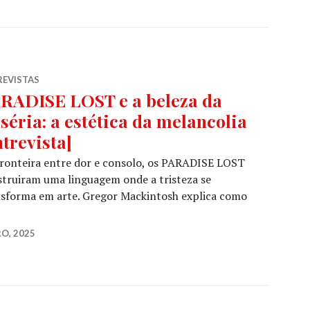
REVISTAS
RADISE LOST e a beleza da
séria: a estética da melancolia
ntrevista]
ronteira entre dor e consolo, os PARADISE LOST
truiram uma linguagem onde a tristeza se
nsforma em arte. Gregor Mackintosh explica como
PARADISE LOST e a beleza da miséria: a estética da melan
O, 2025