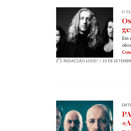
L! C
Os
ge
Em d
obra
Con
REDACÇÃO LOUD!
23 DE SETEMBR
ENT
PA
«A