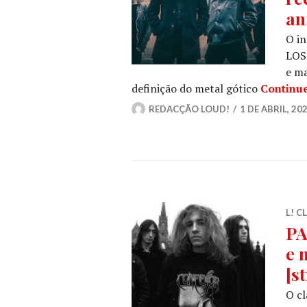
an
O i
LOST
e ma
definição do metal gótico
Continue
REDACÇÃO LOUD!
1 DE ABRIL, 20
L! C
PA
e 
[s
O cl