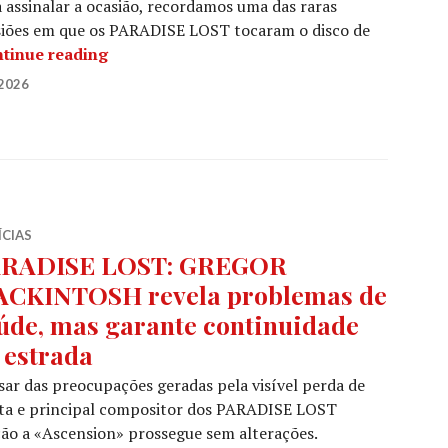
 assinalar a ocasião, recordamos uma das raras
siões em que os PARADISE LOST tocaram o disco de
PARADISE LOST: «Gothic», ao vivo e na ín
tinue reading
2026
ÍCIAS
RADISE LOST: GREGOR
CKINTOSH revela problemas de
úde, mas garante continuidade
 estrada
ar das preocupações geradas pela visível perda de
ista e principal compositor dos PARADISE LOST
ção a «Ascension» prossegue sem alterações.