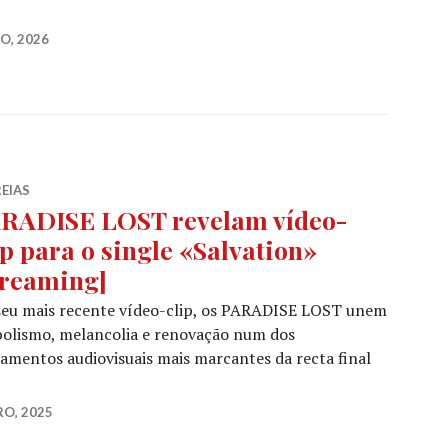
: GREGOR MACKINTOSH revela problemas de saúde, mas 
O, 2026
EIAS
RADISE LOST revelam vídeo-
ip para o single «Salvation»
treaming]
seu mais recente vídeo-clip, os PARADISE LOST unem
bolismo, melancolia e renovação num dos
amentos audiovisuais mais marcantes da recta final
E LOST revelam vídeo-clip para o single «Salvation» [s
RO, 2025