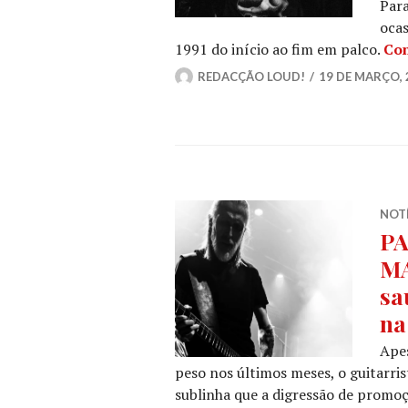
Para
oca
1991 do início ao fim em palco.
Con
REDACÇÃO LOUD!
19 DE MARÇO, 
NOT
PA
MA
sa
na
Apes
peso nos últimos meses, o guitarr
sublinha que a digressão de promo