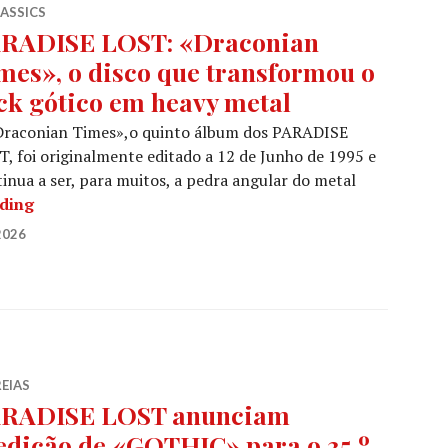
LASSICS
RADISE LOST: «Draconian
mes», o disco que transformou o
ck gótico em heavy metal
Draconian Times»,o quinto álbum dos PARADISE
, foi originalmente editado a 12 de Junho de 1995 e
inua a ser, para muitos, a pedra angular do metal
PARADISE LOST: «Draconian Times», o disco que tra
ading
2026
EIAS
RADISE LOST anunciam
edição de «GOTHIC» para o 35.º