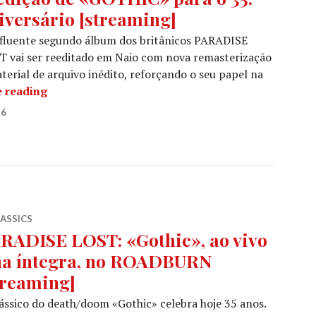
iversário [streaming]
nfluente segundo álbum dos britânicos PARADISE
 vai ser reeditado em Naio com nova remasterização
terial de arquivo inédito, reforçando o seu papel na
PARADISE LOST anunciam reedição de «GOTHIC» p
 reading
26
LASSICS
RADISE LOST: «Gothic», ao vivo
na íntegra, no ROADBURN
treaming]
ássico do death/doom «Gothic» celebra hoje 35 anos.