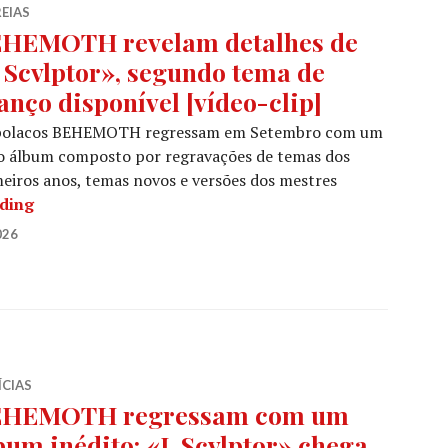
EIAS
HEMOTH revelam detalhes de
, Scvlptor», segundo tema de
anço disponível [vídeo-clip]
polacos BEHEMOTH regressam em Setembro com um
o álbum composto por regravações de temas dos
eiros anos, temas novos e versões dos mestres
BEHEMOTH revelam detalhes de «I, Scvlptor», segund
ading
026
ÍCIAS
HEMOTH regressam com um
bum inédito: «I, Scvlptor» chega