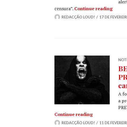
ale
BEHEMO
censura”.
Continue reading
REDACÇÃO LOUD!
17 DE FEVEREIR
NOT
B
PR
ca
A fo
a p
PREV
BEHEMOTH e SL
Continue reading
REDACÇÃO LOUD!
11 DE FEVEREIR