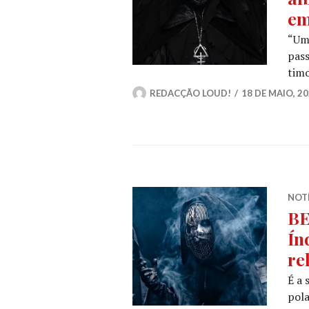
em
“Um
pass
tim
REDACÇÃO LOUD!
18 DE MAIO, 2
NOT
BE
Ín
re
É a
pol