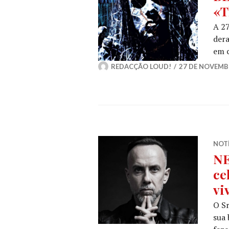
«T
A 2
dera
em 
REDACÇÃO LOUD!
27 DE NOVEMB
NOT
NE
ce
vi
O Sr
sua