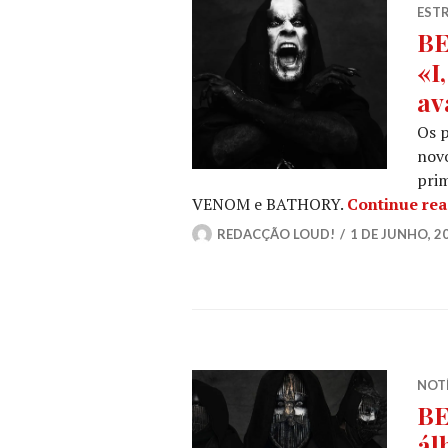
ESTR
BE
«I
av
Os 
nov
prim
VENOM e BATHORY.
Continue re
REDACÇÃO LOUD!
1 DE JUNHO, 2
NOT
BE
ál