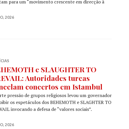
rtam para um “movimento crescente em direcção à
TH cancelam concerto na Índia após ameaças de grupos 
O, 2026
ÍCIAS
EHEMOTH e SLAUGHTER TO
EVAIL: Autoridades turcas
ncelam concertos em Istambul
rte pressão de grupos religiosos levou um governador
roibir os espetáculos dos BEHEMOTH e SLAGHTER TO
AIL invocando a defesa de “valores sociais”.
AUGHTER TO PREVAIL: Autoridades turcas cancelam co
O, 2026