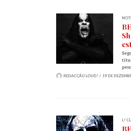
NOT
BE
Sh
es
Segu
tít
pen
REDACÇÃO LOUD!
19 DE DEZEMB
L! C
BE