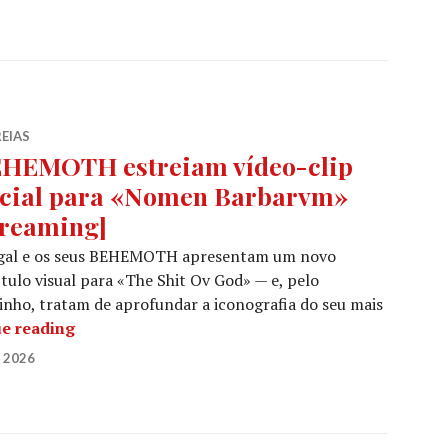
EIAS
HEMOTH estreiam vídeo-clip
icial para «Nomen Barbarvm»
treaming]
gal e os seus BEHEMOTH apresentam um novo
tulo visual para «The Shit Ov God» — e, pelo
nho, tratam de aprofundar a iconografia do seu mais
BEHEMOTH estreiam vídeo-clip oficial para «
e reading
 2026