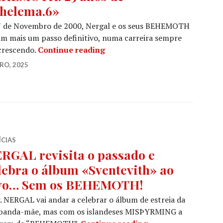
helema.6»
7 de Novembro de 2000, Nergal e os seus BEHEMOTH
m mais um passo definitivo, numa carreira sempre
BEHEMOTH: 25 anos de «Thel
crescendo.
Continue reading
RO, 2025
ÍCIAS
RGAL revisita o passado e
lebra o álbum «Sventevith» ao
vo… Sem os BEHEMOTH!
. NERGAL vai andar a celebrar o álbum de estreia da
 banda-mãe, mas com os islandeses MISÞYRMING a
NERGAL revisita o