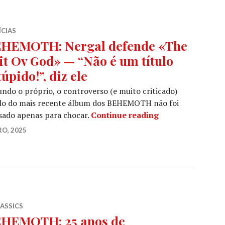
ÍCIAS
HEMOTH: Nergal defende «The
it Ov God» — “Não é um título
túpido!”, diz ele
ndo o próprio, o controverso (e muito criticado)
ulo do mais recente álbum dos BEHEMOTH não foi
BEHEMOTH: Nergal
sado apenas para chocar.
Continue reading
RO, 2025
LASSICS
HEMOTH: 25 anos de