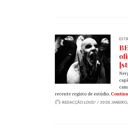
ESTR
BE
of
[s
Ner
capí
cami
recente registo de estúdio.
Continu
REDACÇÃO LOUD!
30 DE JANEIRO,