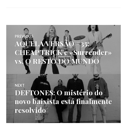
Navegação
PREVIOUS
AQUELA VERSÃO #35:
Previous
de
post:
CHEAP TRICK e «Surrender»
vs. O RESTO DO MUNDO
artigos
NEXT
DEFTONES: O mistério do
Next
post:
novo baixista está finalmente
resolvido