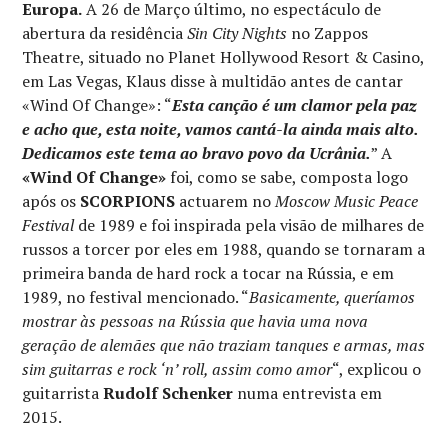
Europa.
A 26 de Março último, no espectáculo de
abertura da residência
Sin City Nights
no Zappos
Theatre, situado no Planet Hollywood Resort & Casino,
em Las Vegas, Klaus disse à multidão antes de cantar
«Wind Of Change»: “
Esta canção é um clamor pela paz
e acho que, esta noite, vamos cantá-la ainda mais alto.
Dedicamos este tema ao bravo povo da Ucrânia.
” A
«Wind Of Change»
foi, como se sabe, composta logo
após os
SCORPIONS
actuarem no
Moscow Music Peace
Festival
de 1989 e foi inspirada pela visão de milhares de
russos a torcer por eles em 1988, quando se tornaram a
primeira banda de hard rock a tocar na Rússia, e em
1989, no festival mencionado. “
Basicamente, queríamos
mostrar às pessoas na Rússia que havia uma nova
geração de alemães que não traziam tanques e armas, mas
sim guitarras e rock ‘n’ roll, assim como amor
“, explicou o
guitarrista
Rudolf Schenker
numa entrevista em
2015.