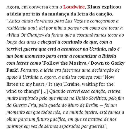
Agora, em conversa com o
Loudwire
,
Klaus explicou
a ideia por trás da mudança da letra da canção.
“
Antes ainda de virmos para Las Vegas e começarmos a
residência aqui, dei por mim a pensar em como era tocar a
«Wind Of Change» da forma que a costumávamos tocar ao
longo dos anos e
cheguei à conclusão de que, com a
terrível guerra que está a acontecer na Ucrânia, não é
um bom momento para estar a romantizar a Rússia
com letras como
‘Follow the Moskva / Down to Gorky
Park’.
Portanto, a ideia era fazermos uma declaração de
apoio à Ucrânia e, agora, a música começa com
”Now
listen to my heart / It says Ukraine, waiting for the
wind to change’ […]
Quando escrevi essa canção, estava
muito inspirado pelo que vimos na União Soviética, pelo fim
da Guerra Fria, pela queda do Muro de Berlim — foi um
momento em que todos nós, e o mundo inteiro, estávamos a
olhar para um futuro pacífico, em que se tratava de nos
unirmos em vez de sermos separados por guerras
“,