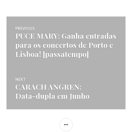
Navegação
PREVIOUS
PUCE MARY: Ganha entradas
Previous
de
post:
para os concertos de Porto e
Lisboa! [passatempo]
artigos
NEXT
CARACH ANGREN:
Next
post:
Data-dupla em Junho
SIDEBAR