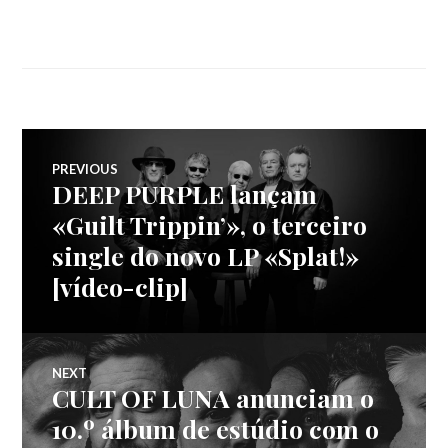
Navegação
PREVIOUS
DEEP PURPLE lançam
Previous
de
post:
«Guilt Trippin’», o terceiro
single do novo LP «Splat!»
artigos
[vídeo-clip]
NEXT
CULT OF LUNA anunciam o
Next
post:
10.º álbum de estúdio com o