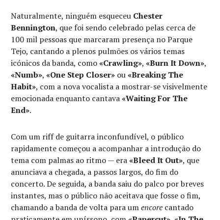
Naturalmente, ninguém esqueceu
Chester
Bennington
, que foi sendo celebrado pelas cerca de
100 mil pessoas que marcaram presença no Parque
Tejo, cantando a plenos pulmões os vários temas
icónicos da banda, como
«Crawling»
,
«Burn It Down»
,
«Numb»
,
«One Step Closer»
ou
«Breaking The
Habit»
, com a nova vocalista a mostrar-se visivelmente
emocionada enquanto cantava
«Waiting For The
End»
.
Com um riff de guitarra inconfundível, o público
rapidamente começou a acompanhar a introdução do
tema com palmas ao ritmo — era
«Bleed It Out»
, que
anunciava a chegada, a passos largos, do fim do
concerto. De seguida, a banda saiu do palco por breves
instantes, mas o público não aceitava que fosse o fim,
chamando a banda de volta para um
encore
cantado
praticamente em uníssono, com
«Papercut»
,
«In The