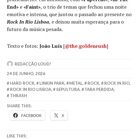
End»
e
«Faint»
, o trio de temas que fechou uma noite
emotiva e intensa, que juntou o passado ao presente no
Rock In Rio Lisboa
, e deixou muita esperança para o
futuro da música pesada.
Texto e fotos:
João Luís
[
@the.goldenrush
]
REDACÇÃO LOUD!
24 DE JUNHO, 2026
HARD ROCK
,
LINKIN PARK
,
METAL
,
ROCK
,
ROCK IN RIO
,
ROCK IN RIO LISBOA
,
SEPULTURA
,
TARA PERDIDA
,
THRASH
SHARE THIS:
FACEBOOK
X
LIKE THIS: