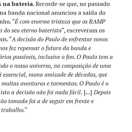
 na bateria
. Recorde-se que, no passado
rana banda nacional anunciou a saída do
nho. “
É com enorme tristeza que os RAMP
 do seu eterno baterista
“, escreveram os
is. “
A decisão do Paulo de enfrentar novos
 nos fez repensar o futuro da banda e
rios possíveis, inclusive o fim. O Paulo tem a
odo o nosso universo, na composição de uma
oi essencial, numa amizade de décadas, que
 muitas aventuras e tormentas. O Paulo é o
sto a decisão não foi nada fácil.
[…]
Depois
ção tomada foi a de seguir em frente e
 trabalho.
“