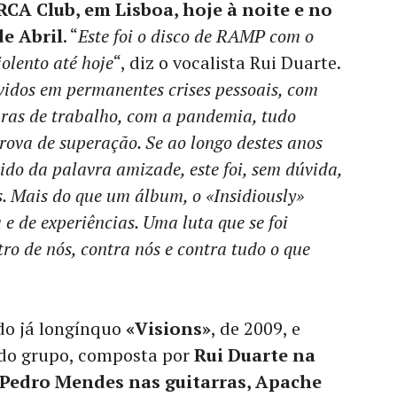
RCA Club, em Lisboa, hoje à noite e no
de Abril
. “
Este foi o disco de RAMP com o
olento até hoje
“, diz o vocalista Rui Duarte.
vidos em permanentes crises pessoais, com
uras de trabalho, com a pandemia, tudo
rova de superação. Se ao longo destes anos
do da palavra amizade, este foi, sem dúvida,
s. Mais do que um álbum, o «Insidiously»
e de experiências. Uma luta que se foi
ro de nós, contra nós e contra tudo o que
do já longínquo
«Visions»
, de 2009, e
 do grupo, composta por
Rui Duarte na
 Pedro Mendes nas guitarras, Apache