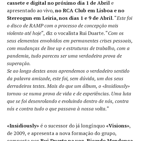
cassete e digital no próximo dia 1 de Abril
e
apresentado ao vivo,
no RCA Club em Lisboa e no
Stereogun em Leiria, nos dias 1 e 9 de Abril
. “
Este foi
o disco de RAMP com o processo de concepção mais
violento até hoje
“, diz o vocalista Rui Duarte. “
Com os
seus elementos envolvidos em permanentes crises pessoais,
com mudanças de line up e estruturas de trabalho, com a
pandemia, tudo pareceu ser uma verdadeira prova de
superação.
Se ao longo destes anos aprendemos o verdadeiro sentido
da palavra amizade, este foi, sem dúvida, um dos seus
derradeiros testes. Mais do que um álbum, o «Insidiously»
tornou-se numa prova de vida e de experiências. Uma luta
que se foi desenrolando e evoluindo dentro de nós, contra
nós e contra tudo o que passava à nossa volta.
“
«Insidiously»
é o sucessor do já longínquo
«Visions»
,
de 2009, e apresenta a nova formação do grupo,
composta por
Rui Duarte na voz, Ricardo Mendonça