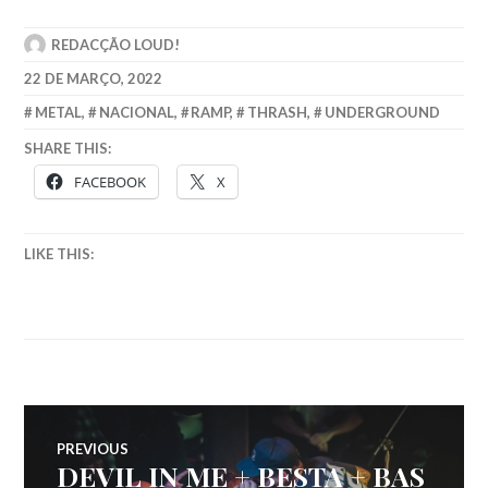
REDACÇÃO LOUD!
22 DE MARÇO, 2022
METAL
,
NACIONAL
,
RAMP
,
THRASH
,
UNDERGROUND
SHARE THIS:
FACEBOOK
X
LIKE THIS:
Navegação
PREVIOUS
DEVIL IN ME + BESTA + BAS
Previous