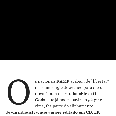
O
s nacionais
RAMP
acabam de “libertar”
mais um single de avanço para o seu
novo álbum de estúdio.
«Flesh Of
God»
, que já podes ouvir no
player
em
cima, faz parte do alinhamento
de
«Insidiously», que vai ser editado em CD, LP,