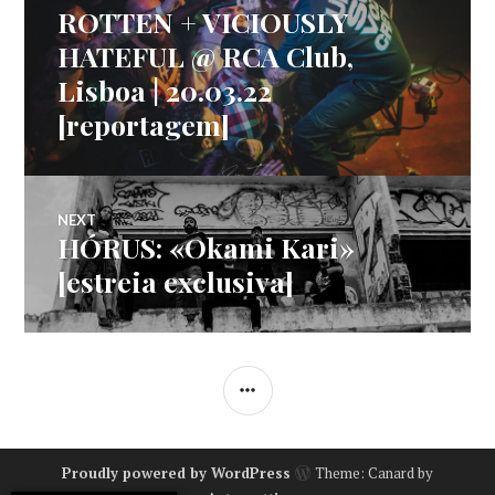
de
post:
ROTTEN + VICIOUSLY
HATEFUL @ RCA Club,
artigos
Lisboa | 20.03.22
[reportagem]
NEXT
HÓRUS: «Okami Kari»
Next
post:
[estreia exclusiva]
SIDEBAR
Proudly powered by WordPress
Theme: Canard by