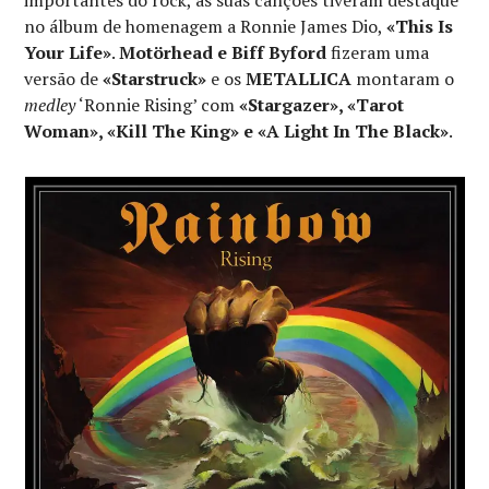
importantes do rock, as suas canções tiveram destaque
no álbum de homenagem a Ronnie James Dio,
«This Is
Your Life»
.
Motörhead e Biff Byford
fizeram uma
versão de
«Starstruck»
e os
METALLICA
montaram o
medley
‘Ronnie Rising’ com
«Stargazer», «Tarot
Woman», «Kill The King» e «A Light In The Black»
.