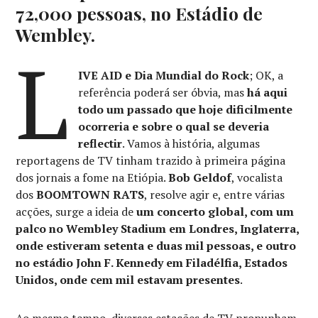
72,000 pessoas, no Estádio de
Wembley.
L
IVE AID e Dia Mundial do Rock
; OK, a
referência poderá ser óbvia, mas
há aqui
todo um passado que hoje dificilmente
ocorreria e sobre o qual se deveria
reflectir
. Vamos à história, algumas
reportagens de TV tinham trazido à primeira página
dos jornais a fome na Etiópia.
Bob Geldof
, vocalista
dos
BOOMTOWN RATS
, resolve agir e, entre várias
acções, surge a ideia de
um concerto global, com um
palco no Wembley Stadium em Londres, Inglaterra,
onde estiveram setenta e duas mil pessoas, e outro
no estádio John F. Kennedy em Filadélfia, Estados
Unidos, onde cem mil estavam presentes
.
Ao mesmo tempo, diversas estações de TV propunham-