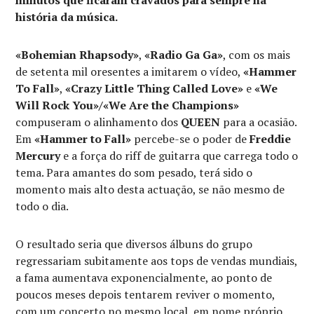
minutos que ficaram cravados para sempre na
história da música.
«Bohemian Rhapsody»
,
«Radio Ga Ga»
, com os mais
de setenta mil oresentes a imitarem o vídeo,
«Hammer
To Fall»
,
«Crazy Little Thing Called Love»
e
«We
Will Rock You»/«We Are the Champions»
compuseram o alinhamento dos
QUEEN
para a ocasião.
Em
«Hammer to Fall»
percebe-se o poder de
Freddie
Mercury
e a força do riff de guitarra que carrega todo o
tema. Para amantes do som pesado, terá sido o
momento mais alto desta actuação, se não mesmo de
todo o dia.
O resultado seria que diversos álbuns do grupo
regressariam subitamente aos tops de vendas mundiais,
a fama aumentava exponencialmente, ao ponto de
poucos meses depois tentarem reviver o momento,
com um concerto no mesmo local, em nome próprio