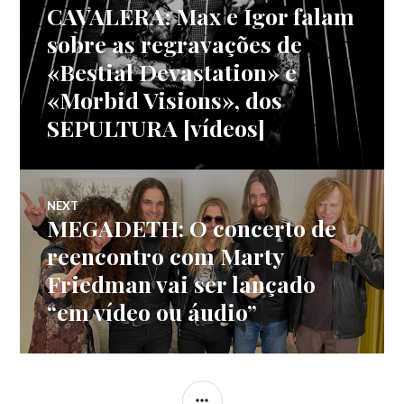
CAVALERA: Max e Igor falam
Previous
de
post:
sobre as regravações de
«Bestial Devastation» e
artigos
«Morbid Visions», dos
SEPULTURA [vídeos]
NEXT
MEGADETH: O concerto de
Next
post:
reencontro com Marty
Friedman vai ser lançado
“em vídeo ou áudio”
SIDEBAR