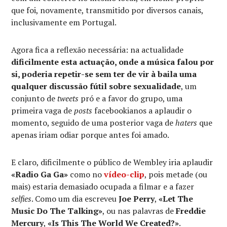
que foi, novamente, transmitido por diversos canais,
inclusivamente em Portugal.
Agora fica a reflexão necessária: na actualidade
dificilmente esta actuação, onde a música falou por
si, poderia repetir-se sem ter de vir à baila uma
qualquer discussão fútil sobre sexualidade
, um
conjunto de
tweets
pró e a favor do grupo, uma
primeira vaga de
posts
facebookianos a aplaudir o
momento, seguido de uma posterior vaga de
haters
que
apenas iriam odiar porque antes foi amado.
E claro, dificilmente o público de Wembley iria aplaudir
«Radio Ga Ga»
como no
vídeo-clip
, pois metade (ou
mais) estaria demasiado ocupada a filmar e a fazer
selfies
. Como um dia escreveu
Joe Perry
,
«Let The
Music Do The Talking»
, ou nas palavras de
Freddie
Mercury
,
«Is This The World We Created?»
.