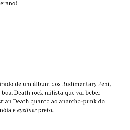
berano!
rado de um álbum dos Rudimentary Peni,
boa. Death rock niilista que vai beber
istian Death quanto ao anarcho-punk do
anóia e
eyeliner
preto.