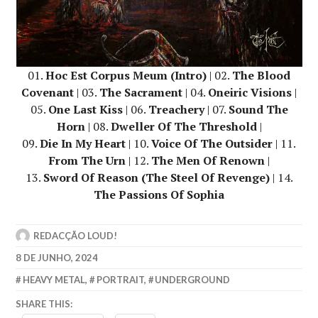
01.
Hoc Est Corpus Meum (Intro)
| 02.
The Blood
Covenant
| 03.
The Sacrament
| 04.
Oneiric Visions
|
05.
One Last Kiss
| 06.
Treachery
| 07.
Sound The
Horn
| 08.
Dweller Of The Threshold
|
09.
Die In My Heart
| 10.
Voice Of The Outsider
| 11.
From The Urn
| 12.
The Men Of Renown
|
13.
Sword Of Reason (The Steel Of Revenge)
| 14.
The Passions Of Sophia
REDACÇÃO LOUD!
8 DE JUNHO, 2024
HEAVY METAL
,
PORTRAIT
,
UNDERGROUND
SHARE THIS: