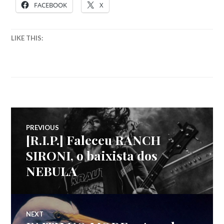
FACEBOOK
X
LIKE THIS:
Navegação
PREVIOUS
[R.I.P.] Faleceu RANCH
Previous
de
post:
SIRONI, o baixista dos
NEBULA
artigos
NEXT