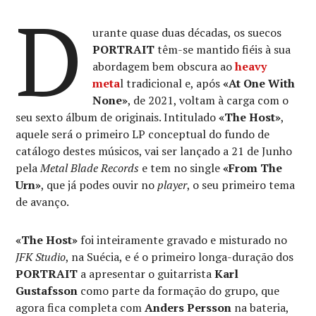
D
urante quase duas décadas, os suecos
PORTRAIT
têm-se mantido fiéis à sua
abordagem bem obscura ao
heavy
meta
l tradicional e, após
«At One With
None»
, de 2021, voltam à carga com o
seu sexto álbum de originais. Intitulado
«The Host»
,
aquele será o primeiro LP conceptual do fundo de
catálogo destes músicos, vai ser lançado a 21 de Junho
pela
Metal Blade Records
e tem no single
«From The
Urn»
, que já podes ouvir no
player
, o seu primeiro tema
de avanço.
«The Host»
foi inteiramente gravado e misturado no
JFK Studio
, na Suécia, e é o primeiro longa-duração dos
PORTRAIT
a apresentar o guitarrista
Karl
Gustafsson
como parte da formação do grupo, que
agora fica completa com
Anders Persson
na bateria,