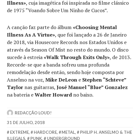
Illness»
, cuja imagética foi inspirada no filme clássico
de 1975 “Voando Sobre Um Ninho de Cucos”.
A canção faz parte do álbum
«Choosing Mental
Illness As A Virtue»
, que foi lançado a 26 de Janeiro
de 2018, via Housecore Records nos Estados Unidos e
através da Season Of Mist no resto do mundo. O disco
sucede à estreia
«Walk Through Exits Only»
, de 2013.
Recorde-se que a banda sofreu uma profunda
remodelação desde então, sendo hoje composta por
Anselmo na voz,
Mike DeLeon
e
Stephen “Schteve”
Taylor
nas guitarras,
José Manuel “Blue” Gonzalez
na bateria e
Walter Howard
no baixo.
REDACÇÃO LOUD!
31 DE JULHO, 2018
EXTREME
,
HARDCORE
,
METAL
,
PHILIP H. ANSELMO & THE
ILLEGALS
,
PUNK
,
UNDERGROUND