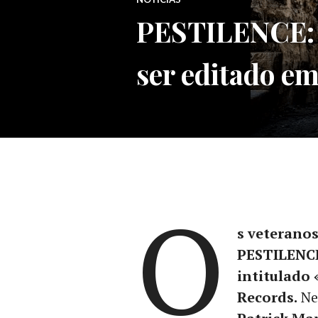
PESTILENCE: N
ser editado e
O
s veterano
PESTILENCE
intitulado 
Records.
Nes