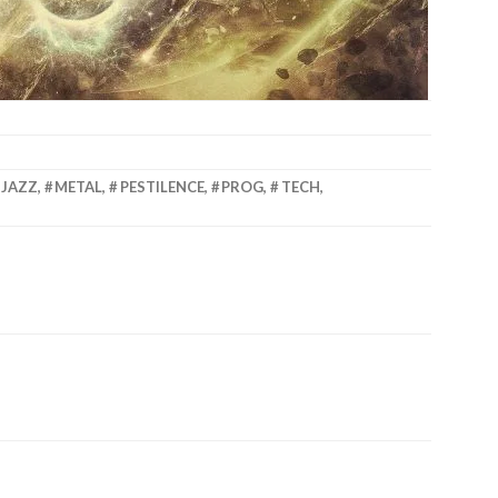
JAZZ
,
METAL
,
PESTILENCE
,
PROG
,
TECH
,