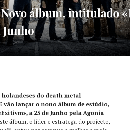
ovo álbum, intitulado «E
m Junho
s holandeses do death metal
 vão lançar o nono álbum de estúdio,
«Exitivm», a 25 de Junho pela Agonia
te álbum, o líder e estratega do projecto,