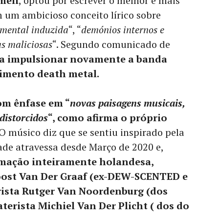
meli
, optou por escrever o melhor e mais
 um ambicioso conceito lírico sobre
mental induzida
“, “
demónios internos e
as maliciosas
“. Segundo comunicado de
a a impulsionar novamente a banda
imento death metal.
om ênfase em “
novas paisagens musicais,
distorcidos
“, como afirma o próprio
O músico diz que se sentiu inspirado pela
de atravessa desde Março de 2020 e,
mação inteiramente holandesa,
oost Van Der Graaf (ex-DEW-SCENTED e
rista Rutger Van Noordenburg (dos
erista Michiel Van Der Plicht ( dos do