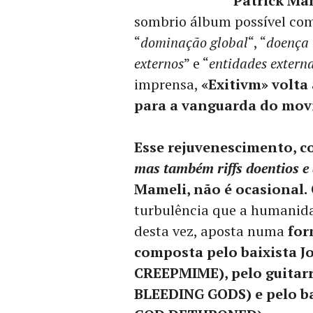
Patrick Ma
sombrio álbum possível com
“
dominação global
“, “
doença 
externos
” e “
entidades extern
imprensa,
«Exitivm» volt
para a vanguarda do mov
Esse rejuvenescimento, c
mas também riffs doentios e 
Mameli, não é ocasional.
turbulência que a humanida
desta vez, aposta numa
for
composta pelo baixista J
CREEPMIME), pelo guitar
BLEEDING GODS) e pelo bat