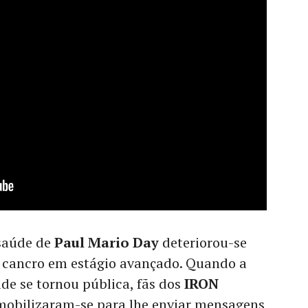
 saúde de
Paul Mario Day
deteriorou-se
 cancro em estágio avançado. Quando a
úde se tornou pública, fãs dos
IRON
obilizaram-se para lhe enviar mensagens