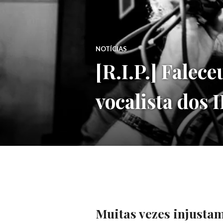
NOTÍCIAS
[R.I.P.] Fale
vocalista do
Muitas vezes injust