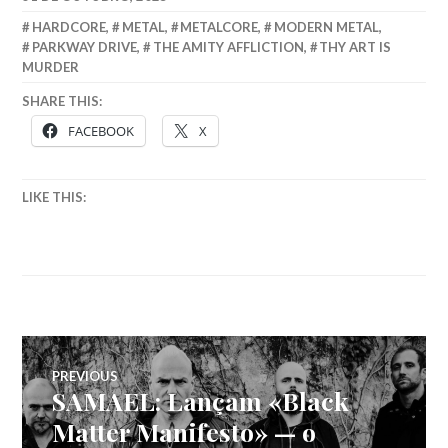
HARDCORE
,
METAL
,
METALCORE
,
MODERN METAL
,
PARKWAY DRIVE
,
THE AMITY AFFLICTION
,
THY ART IS
MURDER
SHARE THIS:
FACEBOOK
X
LIKE THIS:
Navegação
PREVIOUS
SAMAEL: Lançam «Black
Previous
de
post:
Matter Manifesto» — o