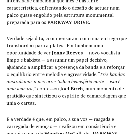
intensidade emocional que lhes é bastante
característica, enfrentando o desafio de actuar num
palco quase engolido pela estrutura monumental
preparada para os
PARKWAY DRIVE
.
Verdade seja dita, ccompensaram com uma entrega que
transbordou para a plateia. Foi também uma
oportunidade de ver
Jonny Reeves
— novo vocalista
limpo e baixista — a assumir um papel decisivo,
ajudando a amplificar a presença da banda e a reforçar
o equilíbrio entre melodia e agressividade.
“Três bandas
australianas a percorrer todo o hemisfério norte — isto é
uma loucura,”
confessou
Joel Birch
, num momento de
gratidão que sintetizou o espírito de camaradagem que
unia o cartaz.
E a verdade é que, em palco, a sua voz — rasgada e
carregada de emoção — rivalizou em consistência e
energia com a de
Winston McCall
, dos
PARKWAY