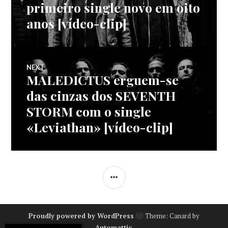
primeiro single novo em oito
artigos
anos [vídeo-clip]
NEXT
MALEDICTUS erguem-se
Next
post:
das cinzas dos SEVENTH
STORM com o single
«Leviathan» [vídeo-clip]
SIDEBAR
Proudly powered by WordPress
Theme: Canard by
Automattic
.