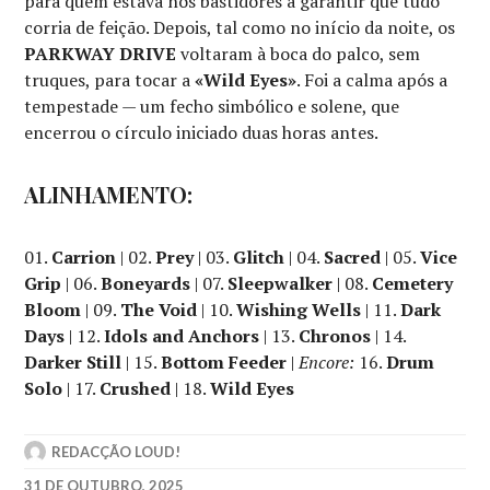
para quem estava nos bastidores a garantir que tudo
corria de feição. Depois, tal como no início da noite, os
PARKWAY DRIVE
voltaram à boca do palco, sem
truques, para tocar a
«Wild Eyes»
. Foi a calma após a
tempestade — um fecho simbólico e solene, que
encerrou o círculo iniciado duas horas antes.
ALINHAMENTO:
01.
Carrion
| 02.
Prey
| 03.
Glitch
| 04.
Sacred
| 05.
Vice
Grip
| 06.
Boneyards
| 07.
Sleepwalker
| 08.
Cemetery
Bloom
| 09.
The Void
| 10.
Wishing Wells
| 11.
Dark
Days
| 12.
Idols and Anchors
| 13.
Chronos
| 14.
Darker Still
| 15.
Bottom Feeder
|
Encore:
16.
Drum
Solo
| 17.
Crushed
| 18.
Wild Eyes
REDACÇÃO LOUD!
31 DE OUTUBRO, 2025