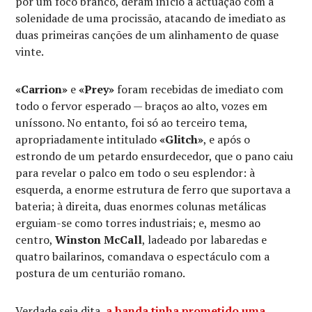
por um foco branco, deram início à actuação com a
solenidade de uma procissão, atacando de imediato as
duas primeiras canções de um alinhamento de quase
vinte.
«Carrion»
e
«Prey»
foram recebidas de imediato com
todo o fervor esperado — braços ao alto, vozes em
uníssono. No entanto, foi só ao terceiro tema,
apropriadamente intitulado
«Glitch»
, e após o
estrondo de um petardo ensurdecedor, que o pano caiu
para revelar o palco em todo o seu esplendor: à
esquerda, a enorme estrutura de ferro que suportava a
bateria; à direita, duas enormes colunas metálicas
erguiam-se como torres industriais; e, mesmo ao
centro,
Winston McCall
, ladeado por labaredas e
quatro bailarinos, comandava o espectáculo com a
postura de um centurião romano.
Verdade seja dita,
a banda tinha prometido uma