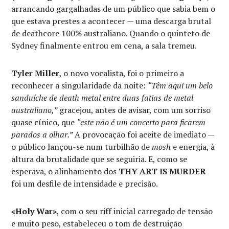
arrancando gargalhadas de um público que sabia bem o
que estava prestes a acontecer — uma descarga brutal
de deathcore 100% australiano. Quando o quinteto de
Sydney finalmente entrou em cena, a sala tremeu.
Tyler Miller
, o novo vocalista, foi o primeiro a
reconhecer a singularidade da noite:
“Têm aqui um belo
sanduíche de death metal entre duas fatias de metal
australiano,”
gracejou, antes de avisar, com um sorriso
quase cínico, que
“este não é um concerto para ficarem
parados a olhar.”
A provocação foi aceite de imediato —
o público lançou-se num turbilhão de
mosh
e energia, à
altura da brutalidade que se seguiria. E, como se
esperava, o alinhamento dos
THY ART IS MURDER
foi um desfile de intensidade e precisão.
«Holy War»
, com o seu riff inicial carregado de tensão
e muito peso, estabeleceu o tom de destruição