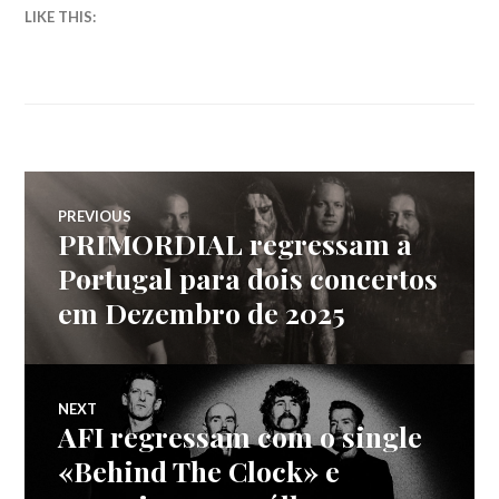
LIKE THIS:
Navegação
PREVIOUS
PRIMORDIAL regressam a
Previous
de
post:
Portugal para dois concertos
em Dezembro de 2025
artigos
NEXT
AFI regressam com o single
Next
post:
«Behind The Clock» e