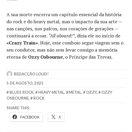
A sua morte encerra um capítulo essencial da história
do rock e do heavy metal, mas o impacto da sua arte —
nas canções, nos palcos, nos corações de gerações —
continuará a ecoar.
“All aboard!”
, dizia ele no início de
«Crazy Train»
. Hoje, esse comboio segue viagem sem o
seu condutor, mas não sem levar consigo a memória
eterna de
Ozzy Osbourne
, o Príncipe das Trevas.
REDACÇÃO LOUD!
5 DE AGOSTO, 2025
BLUES ROCK
,
HEAVY METAL
,
METAL
,
OZZY
,
OZZY
OSBOURNE
,
ROCK
SHARE THIS:
FACEBOOK
X