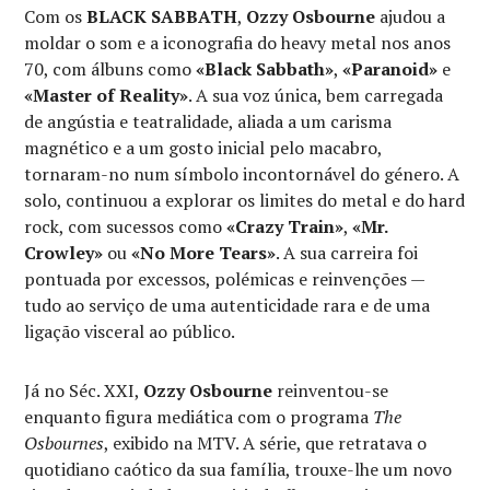
Com os
BLACK SABBATH
,
Ozzy Osbourne
ajudou a
moldar o som e a iconografia do heavy metal nos anos
70, com álbuns como
«Black Sabbath»
,
«Paranoid»
e
«Master of Reality»
. A sua voz única, bem carregada
de angústia e teatralidade, aliada a um carisma
magnético e a um gosto inicial pelo macabro,
tornaram-no num símbolo incontornável do género. A
solo, continuou a explorar os limites do metal e do hard
rock, com sucessos como
«Crazy Train»
,
«Mr.
Crowley»
ou
«No More Tears»
. A sua carreira foi
pontuada por excessos, polémicas e reinvenções —
tudo ao serviço de uma autenticidade rara e de uma
ligação visceral ao público.
Já no Séc. XXI,
Ozzy Osbourne
reinventou-se
enquanto figura mediática com o programa
The
Osbournes
, exibido na MTV. A série, que retratava o
quotidiano caótico da sua família, trouxe-lhe um novo