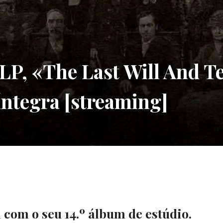
P, «The Last Will And T
íntegra [streaming]
om o seu 14.º álbum de estúdio.