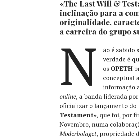
«The Last Will & Tes
inclinação para a co
originalidade, caracte
a carreira do grupo s
N
ão é sabido 
verdade é qu
os
OPETH
pr
conceptual a
informação a
online
, a banda liderada po
oficializar o lançamento do
Testament»
, que foi, por 
Novembro, numa colaboraçã
Moderbolaget
, propriedade 