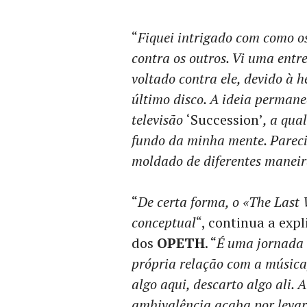
“
Fiquei intrigado com como o
contra os outros. Vi uma entr
voltado contra ele, devido à 
último disco. A ideia permane
televisão
‘Succession’
, a qua
fundo da minha mente. Pareci
moldado de diferentes maneir
“
De certa forma, o «The Last
conceptual
“, continua a exp
dos
OPETH
. “
É uma jornada 
própria relação com a músic
algo aqui, descarto algo ali.
ambivalência acaba por levar