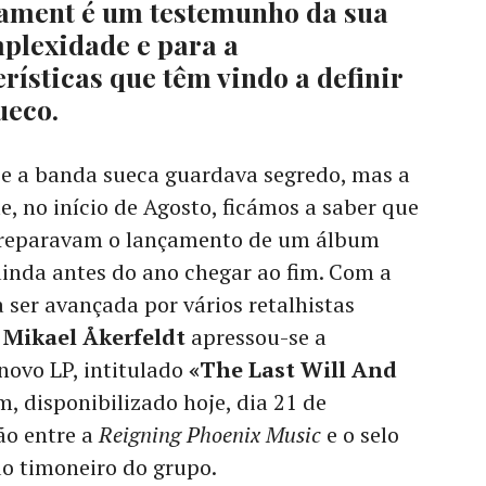
tament é um testemunho da sua
mplexidade e para a
rísticas que têm vindo a definir
ueco.
se a banda sueca guardava segredo, mas a
e, no início de Agosto, ficámos a saber que
eparavam o lançamento de um álbum
inda antes do ano chegar ao fim. Com a
 ser avançada por vários retalhistas
r
Mikael Åkerfeldt
apressou-se a
 novo LP, intitulado
«The Last Will And
fim, disponibilizado hoje, dia 21 de
o entre a
Reigning Phoenix Music
e o selo
do timoneiro do grupo.