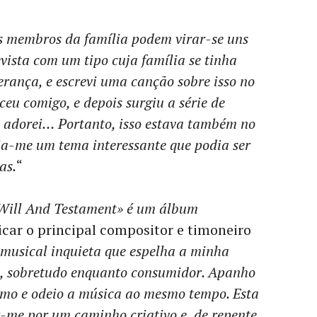
s membros da família podem virar-se uns
evista com um tipo cuja família se tinha
herança, e escrevi uma canção sobre isso no
ceu comigo, e depois surgiu a série de
l adorei… Portanto, isso estava também no
a-me um tema interessante que podia ser
as.
“
 Will And Testament» é um álbum
licar o principal compositor e timoneiro
musical inquieta que espelha a minha
a, sobretudo enquanto consumidor. Apanho
 Amo e odeio a música ao mesmo tempo. Esta
-me por um caminho criativo e, de repente,