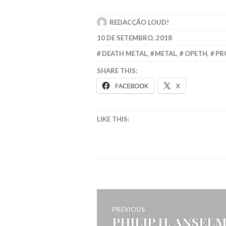
REDACÇÃO LOUD!
10 DE SETEMBRO, 2018
DEATH METAL
,
METAL
,
OPETH
,
PR
SHARE THIS:
FACEBOOK
X
LIKE THIS:
Navegação
PREVIOUS
PHILIP H. ANSEL
Previous