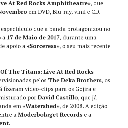
ive At Red Rocks Amphitheatre»
, que
 Novembro
em DVD, Blu-ray, vinil e CD.
 espectáculo que a banda protagonizou no
o a
17 de Maio de 2017
, durante uma
de apoio a
«Sorceress»
, o seu mais recente
Of The Titans: Live At Red Rocks
rvisionadas pelos
The Deka Brothers
, os
á fizeram vídeo-clips para os Gojira e
 misturado por
David Castillo
, que já
banda em
«Watershed»
, de 2008. A edição
entre a
Moderbolaget Records
e a
ent
.