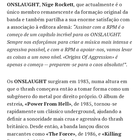
ONSLAUGHT
,
Nige Rockett
, que actualmente é o
único membro remanescente da formação original da
banda e também partilha a sua enorme satisfação com
a associação à editora alemã:
“Assinar com a RPM é o
começo de um capítulo incrível para os ONSLAUGHT.
Sempre nos esforçámos para criar a música mais intensa e
agressiva possível, e com a RPM a apoiar-nos, vamos levar
as coisas a um novo nível. «Origins Of Aggression» é
apenas o começo — preparem-se para o caos absoluto!”
.
Os
ONSLAUGHT
surgiram em 1983, numa altura em
que o thrash começava então a tomar forma como um
subgénero do metal por direito próprio. O álbum de
estreia,
«Power From Hell»
, de 1985, tornou-se
rapidamente um clássico underground, ajudando a
definir a sonoridade mais crua e agressiva do thrash
britânico. Desde então, a banda lançou discos
marcantes como
«The Force»
, de 1986, e
«Killing