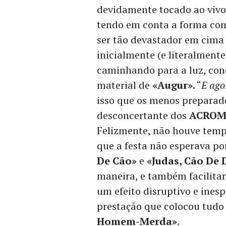
devidamente tocado ao viv
tendo em conta a forma co
ser tão devastador em cima
inicialmente (e literalment
caminhando para a luz, con
material de
«Augur»
. “
E ago
isso que os menos prepara
desconcertante dos
ACROM
Felizmente, não houve temp
que a festa não esperava p
De Cão»
e
«Judas, Cão De 
maneira, e também facilita
um efeito disruptivo e ine
prestação que colocou tudo
Homem-Merda»
.