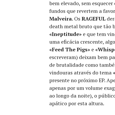
bem elevado, sem esquecer 
fundos que revertem a favo
Malveira
. Os
RAGEFUL
der
death metal bruto que tão 
«Ineptitude»
e que tem vin
uma eficácia crescente, alg
«Feed The Pigs»
e
«Whisp
escreveram) deixam bem pat
de brutalidade como també
vindouras através do tema
presente no próximo EP. Ap
apenas por um volume exage
ao longo da noite), o públi
apático por esta altura.