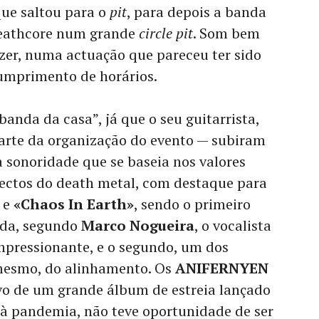
 que saltou para o
pit
, para depois a banda
deathcore num grande
circle pit
. Som bem
zer, numa actuação que pareceu ter sido
cumprimento de horários.
banda da casa”, já que o seu guitarrista,
arte da organização do evento — subiram
 sonoridade que se baseia nos valores
rectos do death metal, com destaque para
e
«Chaos In Earth»
, sendo o primeiro
nda, segundo
Marco Nogueira
, o vocalista
mpressionante, e o segundo, um dos
mesmo, do alinhamento. Os
ANIFERNYEN
ivo de um grande álbum de estreia lançado
 à pandemia, não teve oportunidade de ser