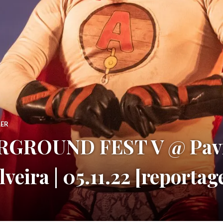
LER
GROUND FEST V @ Pavi
veira | 05.11.22 [reporta