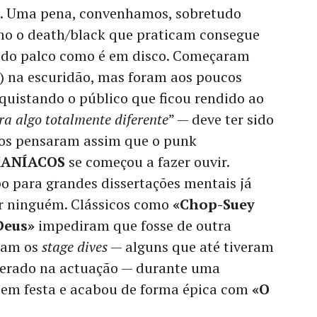
o. Uma pena, convenhamos, sobretudo
mo o death/black que praticam consegue
 do palco como é em disco. Começaram
e) na escuridão, mas foram aos poucos
quistando o público que ficou rendido ao
ra algo totalmente diferente
” — deve ter sido
dos pensaram assim que o punk
ANÍACOS
se começou a fazer ouvir.
o para grandes dissertações mentais já
or ninguém. Clássicos como
«Chop-Suey
Deus»
impediram que fosse de outra
ram os
stage dives
— alguns que até tiveram
sperado na actuação — durante uma
 em festa e acabou de forma épica com
«O