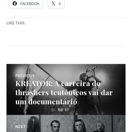
FACEBOOK
X
LIKE THIS:
Navegação
PREVIOUS
KREATOR: A carreira do
Previous
de
post:
thrashers teutónicos vai dar
um documentário
artigos
NEXT