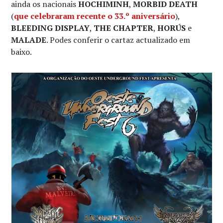
ainda os nacionais
HOCHIMINH
,
MORBID DEATH
(
que celebraram recente o 33.º aniversário
),
BLEEDING DISPLAY
,
THE CHAPTER
,
HORÚS
e
MALADE
. Podes conferir o cartaz actualizado em
baixo.