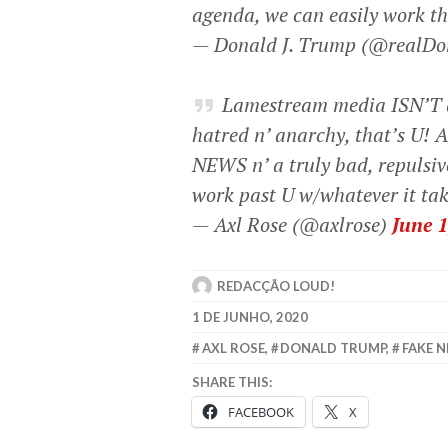
agenda, we can easily work 
— Donald J. Trump (@realD
Lamestream media ISN’T d
hatred n’ anarchy, that’s U! 
NEWS n’ a truly bad, repulsiv
work past U w/whatever it take
— Axl Rose (@axlrose)
June 1
REDACÇÃO LOUD!
1 DE JUNHO, 2020
AXL ROSE
,
DONALD TRUMP
,
FAKE 
SHARE THIS:
FACEBOOK
X