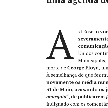
A
xl Rose,
o voc
severamente
comunicação
Unidos conti
Minneapolis, 
morte de
George Floyd
, um
À semelhança do que fez mu
novamente os média nu
31 de Maio, acusando os 
anarquia
“, de publicarem
Indignado com os comentár