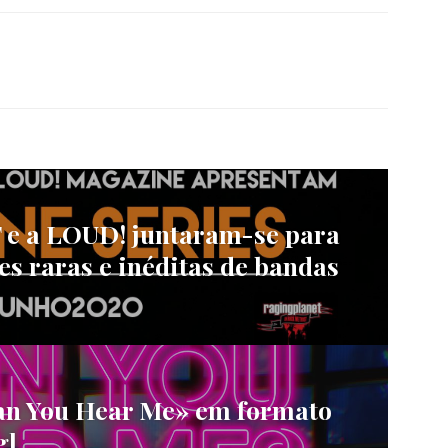
e a LOUD! juntaram-se para
es raras e inéditas de bandas
n You Hear Me» em formato
g]