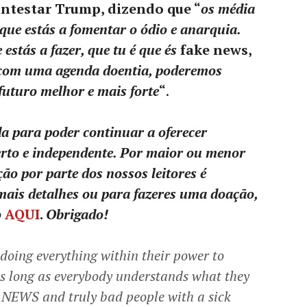
ontestar Trump, dizendo que “
os média
 que estás a fomentar o ódio e anarquia.
stás a fazer, que tu é que és
fake news,
 com uma agenda doentia, poderemos
futuro melhor e mais forte
“
.
a para poder continuar a oferecer
erto e independente. Por maior ou menor
ção por parte dos nossos leitores é
 mais detalhes ou para fazeres uma doação,
o
AQUI
.
Obrigado!
oing everything within their power to
s long as everybody understands what they
E NEWS and truly bad people with a sick