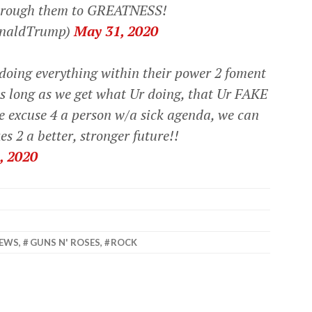
through them to GREATNESS!
onaldTrump)
May 31, 2020
oing everything within their power 2 foment
As long as we get what Ur doing, that Ur FAKE
e excuse 4 a person w/a sick agenda, we can
s 2 a better, stronger future!!
, 2020
NEWS
,
GUNS N' ROSES
,
ROCK