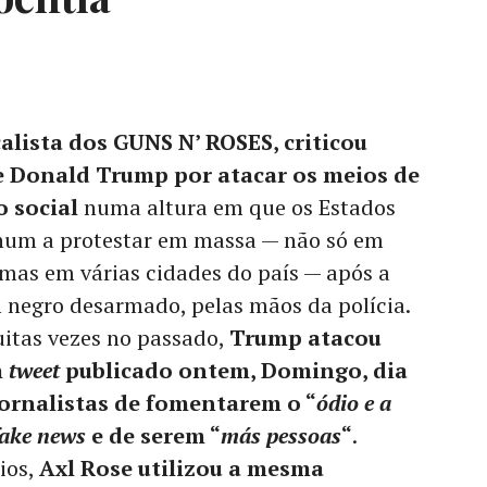
alista dos GUNS N’ ROSES, criticou
 Donald Trump por atacar os meios de
 social
numa altura em que os Estados
num a protestar em massa — não só em
mas em várias cidades do país — após a
 negro desarmado, pelas mãos da polícia.
itas vezes no passado,
Trump atacou
m
tweet
publicado ontem, Domingo, dia
jornalistas de fomentarem o “
ódio e a
fake news
e de serem “
más pessoas
“
.
ios,
Axl Rose utilizou a mesma