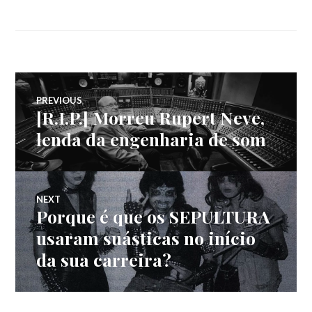
Navegação
PREVIOUS
[R.I.P.] Morreu Rupert Neve,
Previous
de
post:
lenda da engenharia de som
artigos
NEXT
Porque é que os SEPULTURA
Next
post:
usaram suásticas no início
da sua carreira?