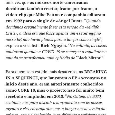
uma vez que
os músicos norte-americanos
decidiram também recriar, frame por frame, o
vídeo-clip que Mike Patton e companhia editaram
em 1992 para o single de «Angel Dust».
“
Quando
decidimos originalmente fazer esta versão da «Midlife
Crisis», a ideia era que fosse
apenas um
easter egg
no
nosso EP, não havia planos para a lançar como single
“,
explica o vocalista
Rich Nguyen
. “
No entanto, as coisas
mudaram quando a COVID-19 se começou a espalhar e o
mundo se transformou num episódio do
‘Black Mirror'”.
Para quem tem estado mais desatento,
os BREAKING
IN A SEQUENCE, que lançaram o EP «Acronym» no
início deste ano, eram anteriormente conhecidos
como CORE 10, mas o projecto não foi muito bem
recebido e implodiu em 2018.
“
No Outono de 2020,
sentámo-nos para discutir o lançamento com os nossos
agentes e eles encorajaram-nos a lançar nossa versão da
música, como é conhecida, mas diferente o suficiente para