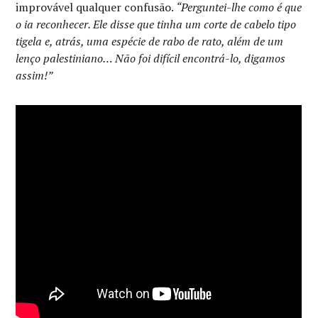
improvável qualquer confusão.
“Perguntei-lhe como é que
o ia reconhecer. Ele disse que tinha um corte de cabelo tipo
tigela e, atrás, uma espécie de rabo de rato, além de um
lenço palestiniano… Não foi difícil encontrá-lo, digamos
assim!”